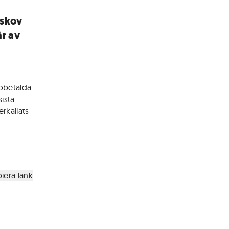
pskov
år av
 obetalda
sista
rkallats
iera länk