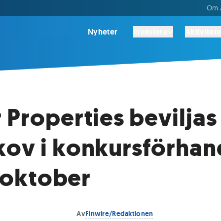
Om A
Nyheter
Investera
Aktivitete
 Properties beviljas
ov i konkursförhan
1 oktober
Av
Finwire/Redaktionen