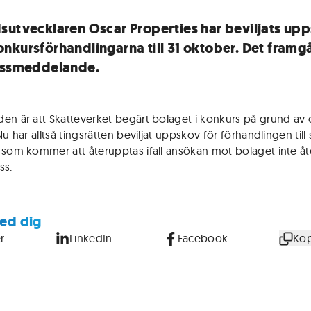
sutvecklaren Oscar Properties har beviljats up
nkursförhandlingarna till 31 oktober. Det framg
essmeddelande.
en är att Skatteverket begärt bolaget i konkurs på grund av
Nu har alltså tingsrätten beviljat uppskov för förhandlingen till 
 som kommer att återupptas ifall ansökan mot bolaget inte åte
ss.
ed dig
r
LinkedIn
Facebook
Kop