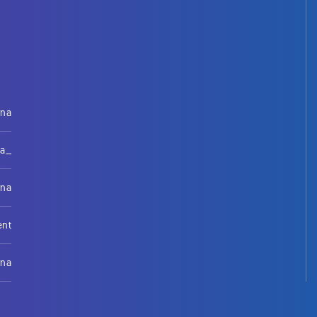
rna
na_
rna
ent
rna