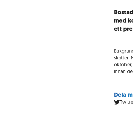
Bostad
med ko
ett pr
Bakgrund
skatter. 
oktober,
innan de
Dela m
Twitte