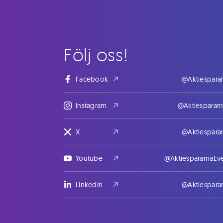
Följ oss!
Facebook
@Aktiespara
Instagram
@Aktiesparar
X
@Aktiespara
Youtube
@AktiespararnaEv
LinkedIn
@Aktiespara