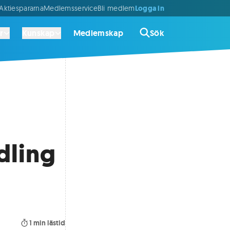
Logga in
ktiespararna
Medlemsservice
Bli medlem
r
Kunskap
Medlemskap
Sök
dling
1
min lästid