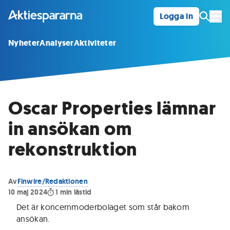
Logga in
Öpp
Nyheter
Analyser
Aktiviteter
Oscar Properties lämnar
in ansökan om
rekonstruktion
Av
Finwire/Redaktionen
10 maj 2024
1
min lästid
Det är koncernmoderbolaget som står bakom
ansökan
.