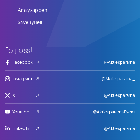
Analysappen
SaveByBell
Följ oss!
Facebook
@Aktiespararna
Instagram
@Aktiespararna_
X
@Aktiespararna
Youtube
@AktiespararnaEvent
LinkedIn
@Aktiespararna