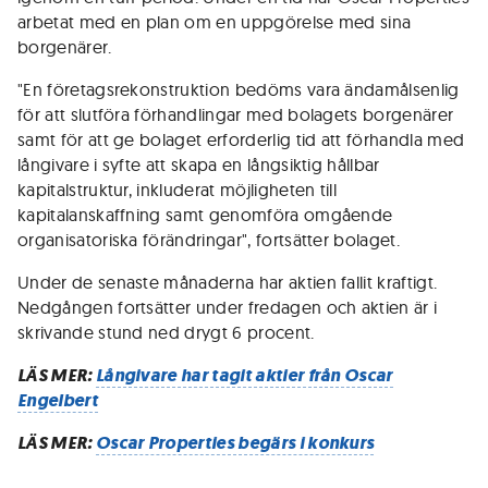
arbetat med en plan om en uppgörelse med sina
borgenärer.
"En företagsrekonstruktion bedöms vara ändamålsenlig
för att slutföra förhandlingar med bolagets borgenärer
samt för att ge bolaget erforderlig tid att förhandla med
långivare i syfte att skapa en långsiktig hållbar
kapitalstruktur, inkluderat möjligheten till
kapitalanskaffning samt genomföra omgående
organisatoriska förändringar", fortsätter bolaget.
Under de senaste månaderna har aktien fallit kraftigt.
Nedgången fortsätter under fredagen och aktien är i
skrivande stund ned drygt 6 procent.
LÄS MER:
Långivare har tagit aktier från Oscar
Engelbert
LÄS MER:
Oscar Properties begärs i konkurs