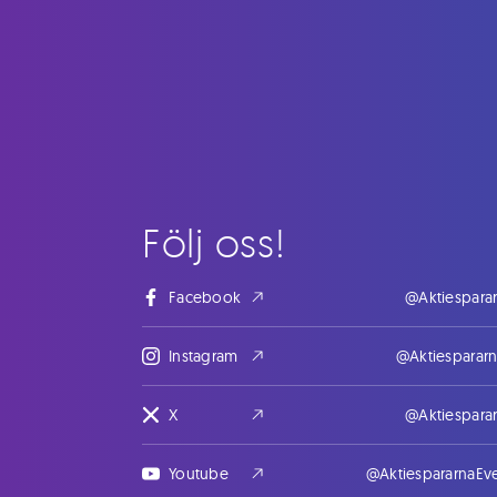
Följ oss!
Facebook
@Aktiespara
Instagram
@Aktiesparar
X
@Aktiespara
Youtube
@AktiespararnaEv