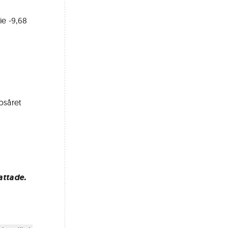
ie -9,68
psåret
attade.