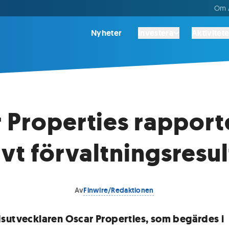
Om A
Nyheter
Investera
Aktivitete
 Properties rapport
ivt förvaltningsresul
Av
Finwire/Redaktionen
sutvecklaren Oscar Properties, som begärdes i