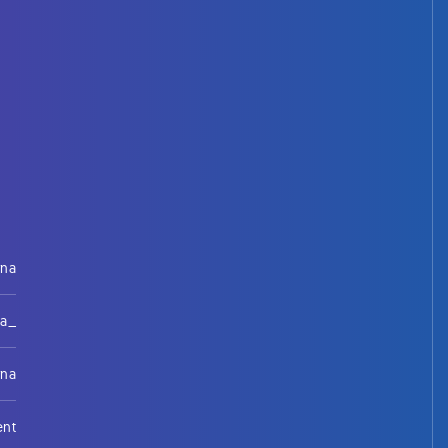
rna
na_
rna
ent