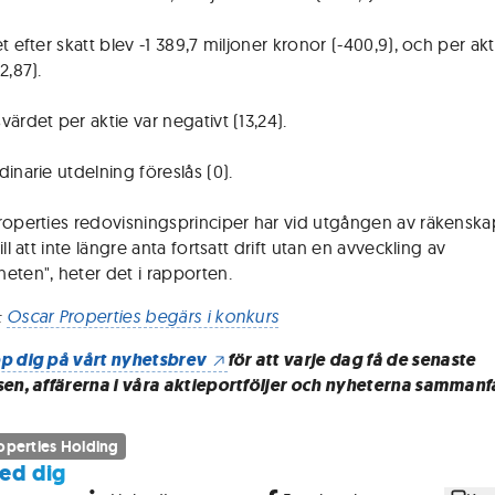
t efter skatt blev -1 389,7 miljoner kronor (-400,9), och per akt
2,87).
ärdet per aktie var negativt (13,24).
inarie utdelning föreslås (0).
roperties redovisningsprinciper har vid utgången av räkenska
ill att inte längre anta fortsatt drift utan en avveckling av
eten", heter det i rapporten.
:
Oscar Properties begärs i konkurs
p dig på vårt nyhetsbrev
för att varje dag få de senaste
sen, affärerna i våra aktieportföljer och nyheterna sammanf
operties Holding
ed dig