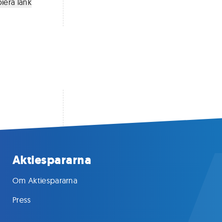
iera länk
Aktiespararna
Om Aktiespararna
Press