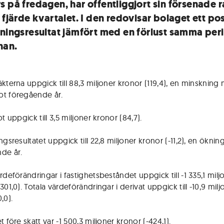
s på fredagen, har offentliggjort sin försenade 
 fjärde kvartalet. I den redovisar bolaget ett pos
tningsresultat jämfört med en förlust samma per
nan.
äkterna uppgick till 88,3 miljoner kronor (119,4), en minskning
t föregående år.
ot uppgick till 3,5 miljoner kronor (84,7).
ngsresultatet uppgick till 22,8 miljoner kronor (-11,2), en ökni
de år.
rdeförändringar i fastighetsbeståndet uppgick till -1 335,1 milj
301,0). Totala värdeförändringar i derivat uppgick till -10,9 milj
,0).
t före skatt var -1 500,3 miljoner kronor (-424,1).