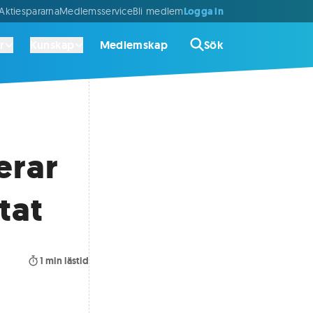
Logga in
ktiespararna
Medlemsservice
Bli medlem
r
Kunskap
Medlemskap
Sök
erar
tat
1
min lästid