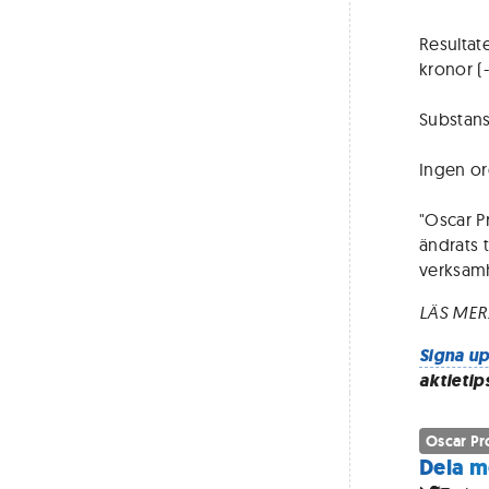
Resultate
kronor (-
Substansv
Ingen ord
"Oscar P
ändrats t
verksamh
LÄS MER
Signa up
aktietip
Oscar Pr
Dela m