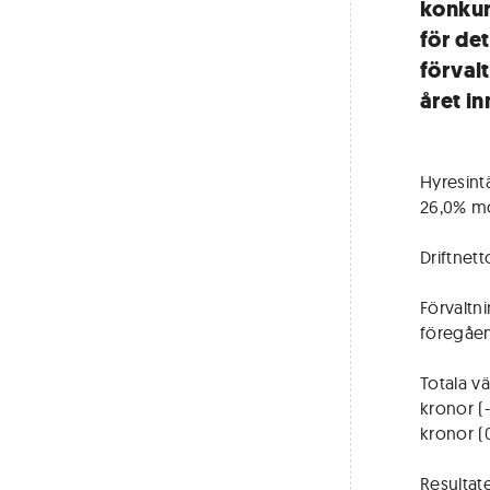
konkur
för det
förval
året in
Hyresint
26,0% mo
Driftnett
Förvaltni
föregåen
Totala vä
kronor (-
kronor (0
Resultate