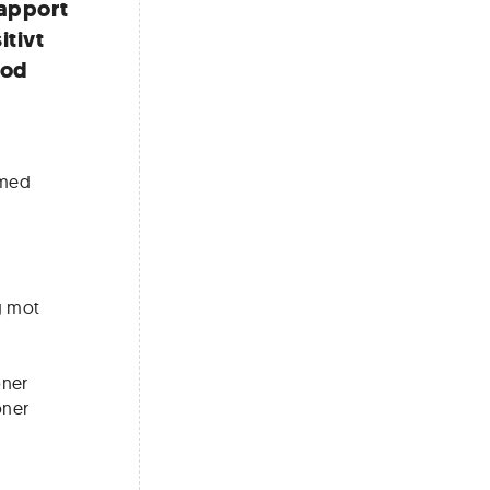
rapport
itivt
iod
 med
ng mot
oner
oner