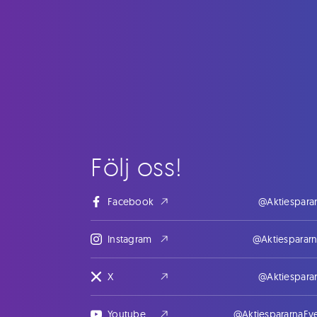
Följ oss!
Facebook
@Aktiespara
Instagram
@Aktiesparar
X
@Aktiespara
Youtube
@AktiespararnaEv