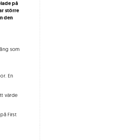
elade på
r större
ån den
ngång som
or. En
tt värde
på First