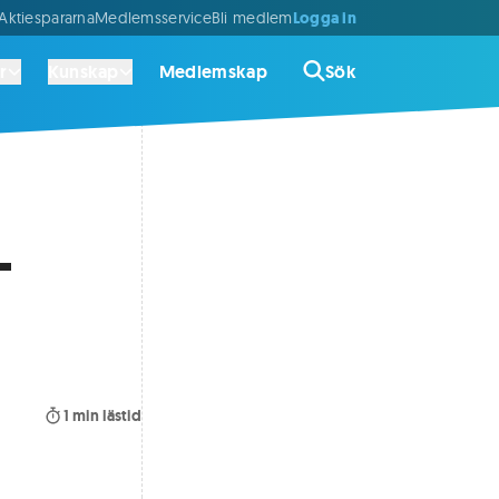
Logga in
ktiespararna
Medlemsservice
Bli medlem
r
Kunskap
Medlemskap
Sök
–
1
min lästid