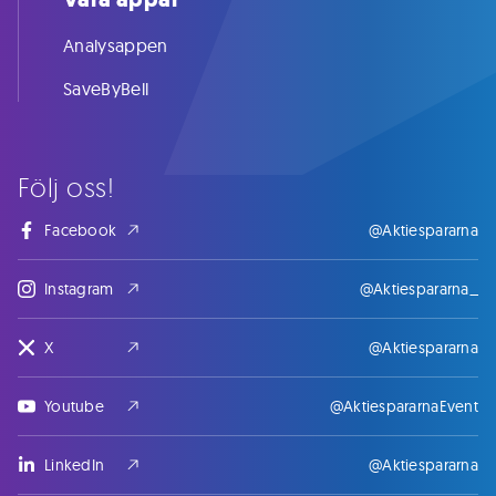
Analysappen
SaveByBell
Följ oss!
Facebook
@Aktiespararna
Instagram
@Aktiespararna_
X
@Aktiespararna
Youtube
@AktiespararnaEvent
LinkedIn
@Aktiespararna