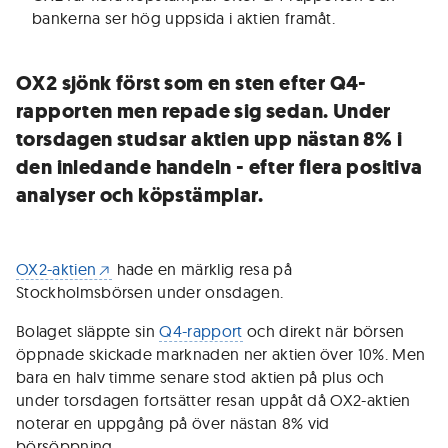
bankerna ser hög uppsida i aktien framåt
.
OX2 sjönk först som en sten efter Q4-
rapporten men repade sig sedan. Under
torsdagen studsar aktien upp nästan 8% i
den inledande handeln - efter flera positiva
analyser och köpstämplar.
OX2-aktien
hade en märklig resa på
Stockholmsbörsen under onsdagen.
Bolaget släppte sin
Q4-rapport
och direkt när börsen
öppnade skickade marknaden ner aktien över 10%. Men
bara en halv timme senare stod aktien på plus och
under torsdagen fortsätter resan uppåt då OX2-aktien
noterar en uppgång på över nästan 8% vid
börsöppning.