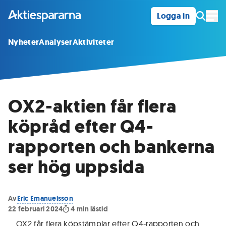
Logga in
Öpp
Nyheter
Analyser
Aktiviteter
OX2-aktien får flera
köpråd efter Q4-
rapporten och bankerna
ser hög uppsida
Av
Eric Emanuelsson
22 februari 2024
4
min lästid
OX2 får flera köpstämplar efter Q4-rapporten och