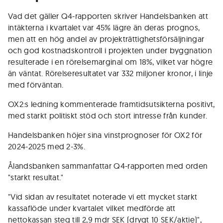
Vad det gäller Q4-rapporten skriver Handelsbanken att
intäkterna i kvartalet var 45% lägre än deras prognos,
men att en hög andel av projekträttighetsförsäljningar
och god kostnadskontroll i projekten under byggnation
resulterade i en rörelsemarginal om 18%, vilket var högre
än väntat. Rörelseresultatet var 332 miljoner kronor, i linje
med förväntan.
OX2:s ledning kommenterade framtidsutsikterna positivt,
med starkt politiskt stöd och stort intresse från kunder.
Handelsbanken höjer sina vinstprognoser för OX2 för
2024-2025 med 2-3%.
Ålandsbanken sammanfattar Q4-rapporten med orden
"starkt resultat."
"Vid sidan av resultatet noterade vi ett mycket starkt
kassaflöde under kvartalet vilket medförde att
nettokassan steg till 2,9 mdr SEK (drygt 10 SEK/aktie)",