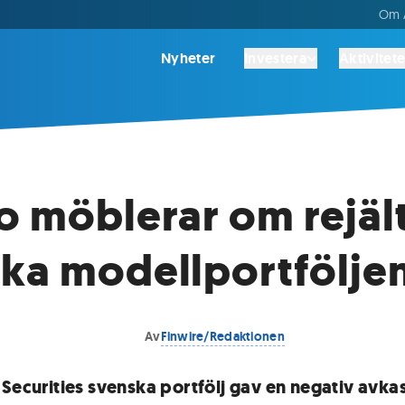
Om A
Nyheter
Investera
Aktivitete
o möblerar om rejält
ka modellportfölje
Av
Finwire/Redaktionen
 Securities svenska portfölj gav en negativ avka