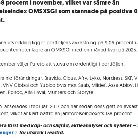
58 procent i november, vilket var sämre än
elseindex OMSXSGI som stannade på positiva 0
t.
na utveckling ligger portföljens avkastning på 9,06 procent i år
procentenheter lägre än OMXSGI med en månad kvar på 2025.
ember väljer Pareto att stuva om ordentligt i portföljen.
rs nio förändringar. Bravida, Cibus, Afry, Lyko, Nordrest, SKF, V
, VNV Global och Yubico byts mot Saab, Mildef, Assa Abloy, 
n, Epiroc, Alfa Laval, Munters och Storytel.
en lanserades i februari 2017 och har sedan dess gett en avkas
nt, vilket är klart bättre än jämförelseindexets 138 procent.
vara först med köp- och säljråd, aktieanalyser och nyheter –
enger
för utskick i realtid.