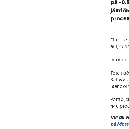
på -0,
jämför
procen
Efter den
är 1,23 
Inför dec
Totalt gö
Software
Stendörre
Portfölj
446 proce
Vill du 
på Mess