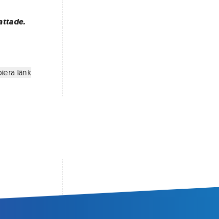
attade.
iera länk