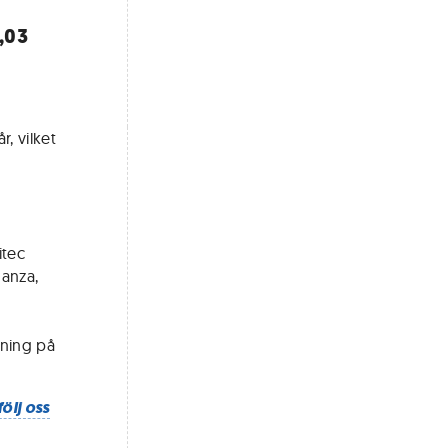
,03
, vilket
itec
Hanza,
tning på
följ oss