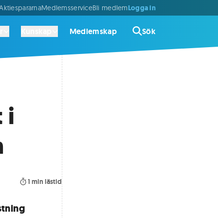
Logga in
ktiespararna
Medlemsservice
Bli medlem
r
Kunskap
Medlemskap
Sök
 i
n
1
min lästid
stning