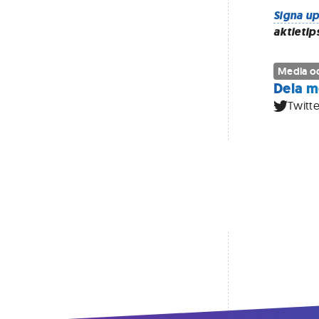
Signa up
aktietip
Media oc
Dela m
Twitte