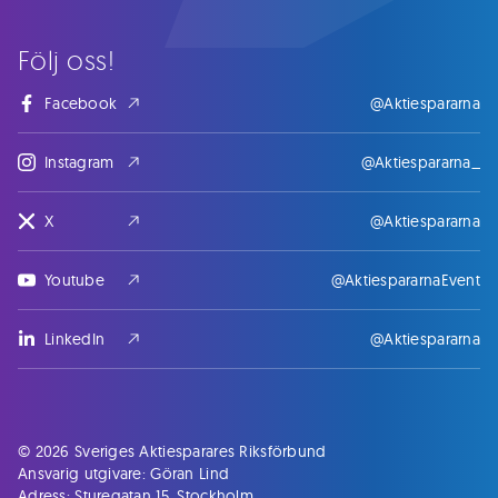
Följ oss!
Facebook
@Aktiespararna
Instagram
@Aktiespararna_
X
@Aktiespararna
Youtube
@AktiespararnaEvent
LinkedIn
@Aktiespararna
© 2026 Sveriges Aktiesparares Riksförbund
Ansvarig utgivare: Göran Lind
Adress: Sturegatan 15, Stockholm