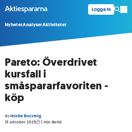
Logga in
Öpp
Nyheter
Analyser
Aktiviteter
Pareto: Överdrivet
kursfall i
småspararfavoriten -
köp
Av
Jessika Bouveng
15 oktober 2025
1
min lästid