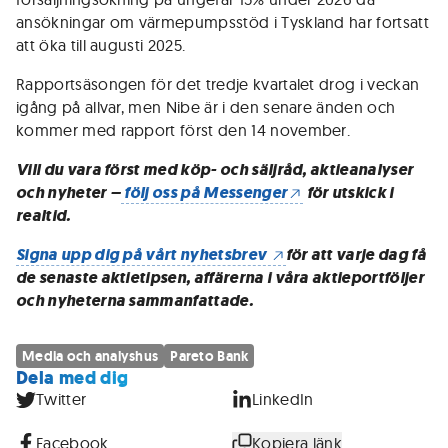
ansökningar om värmepumpsstöd i Tyskland har fortsatt
att öka till augusti 2025.
Rapportsäsongen för det tredje kvartalet drog i veckan
igång på allvar, men Nibe är i den senare änden och
kommer med rapport först den 14 november.
Vill du vara först med köp- och säljråd, aktieanalyser
och nyheter –
följ oss på Messenger
för utskick i
realtid.
Signa upp dig på vårt nyhetsbrev
för att varje dag få
de senaste aktietipsen, affärerna i våra aktieportföljer
och nyheterna sammanfattade.
Media och analyshus
Pareto Bank
Dela med dig
Twitter
LinkedIn
Facebook
Kopiera länk