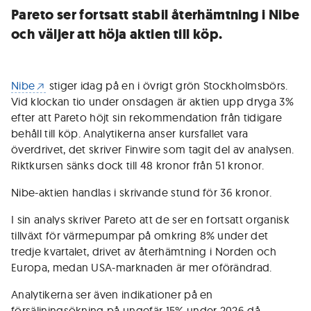
Pareto ser fortsatt stabil återhämtning i Nibe
och väljer att höja aktien till köp.
Nibe
stiger idag på en i övrigt grön Stockholmsbörs.
Vid klockan tio under onsdagen är aktien upp dryga 3%
efter att Pareto höjt sin rekommendation från tidigare
behåll till köp. Analytikerna anser kursfallet vara
överdrivet, det skriver Finwire som tagit del av analysen.
Riktkursen sänks dock till 48 kronor från 51 kronor.
Nibe-aktien handlas i skrivande stund för 36 kronor.
I sin analys skriver Pareto att de ser en fortsatt organisk
tillväxt för värmepumpar på omkring 8% under det
tredje kvartalet, drivet av återhämtning i Norden och
Europa, medan USA-marknaden är mer oförändrad.
Analytikerna ser även indikationer på en
försäljningsökning på ungefär 15% under 2026 då