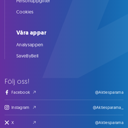
Personuppgifter
Cookies
Våra appar
Analysappen
SaveByBell
Följ oss!
Facebook
@Aktiespararna
Instagram
@Aktiespararna_
X
@Aktiespararna