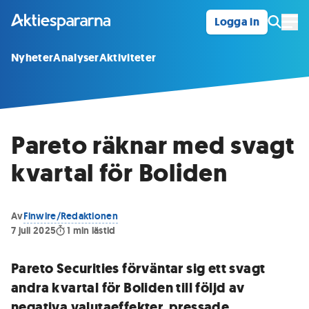
Logga in
Öpp
Nyheter
Analyser
Aktiviteter
Pareto räknar med svagt
kvartal för Boliden
Av
Finwire/Redaktionen
7 juli 2025
1
min lästid
Pareto Securities förväntar sig ett svagt
andra kvartal för Boliden till följd av
negativa valutaeffekter, pressade