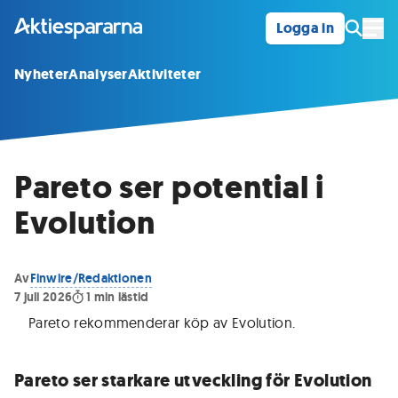
Logga in
Öpp
Nyheter
Analyser
Aktiviteter
Pareto ser potential i
Evolution
Av
Finwire/Redaktionen
7 juli 2026
1
min lästid
Pareto rekommenderar köp av Evolution.
Pareto ser starkare utveckling för Evolution