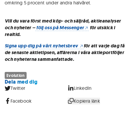
omkring 5 procent under andra halvåret.
Vill du vara först med köp- och säljråd, aktieanalyser
och nyheter –
följ oss på Messenger
för utskick i
realtid.
Signa upp dig på vårt nyhetsbrev
för att varje dag få
de senaste aktietipsen, affärerna i våra aktieportföljer
och nyheterna sammanfattade.
Evolution
Dela med dig
Twitter
LinkedIn
Facebook
Kopiera länk