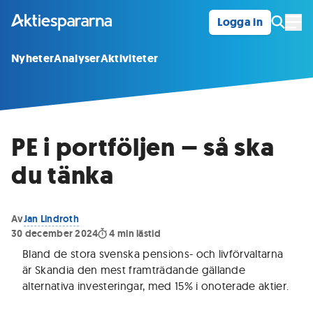
Logga in
Öpp
Nyheter
Analyser
Aktiviteter
PE i portföljen – så ska
du tänka
Av
Jan Lindroth
30 december 2024
4
min lästid
Bland de stora svenska pensions- och livförvaltarna
är Skandia den mest framträdande gällande
alternativa investeringar, med 15% i onoterade aktier
.