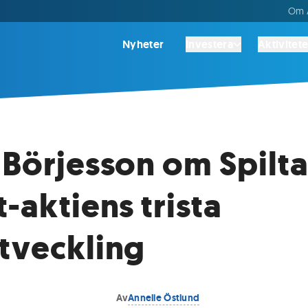
Om A
Nyheter
Investera
Aktivitete
 Börjesson om Spilt
t-aktiens trista
tveckling
Av
Annelie Östlund