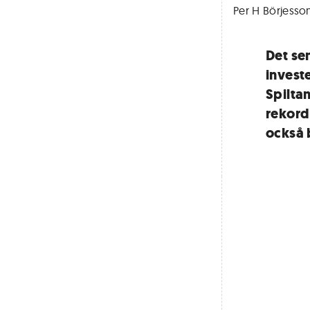
Per H Börjesson
Det sen
invest
Spiltan
rekord
också 