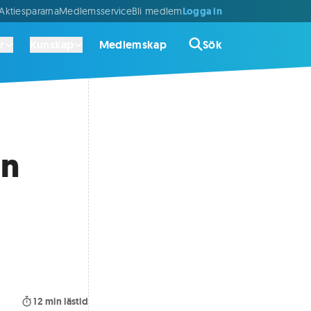
Logga in
ktiespararna
Medlemsservice
Bli medlem
r
Kunskap
Medlemskap
Sök
an
12
min lästid