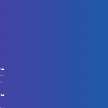
rna
na_
rna
ent