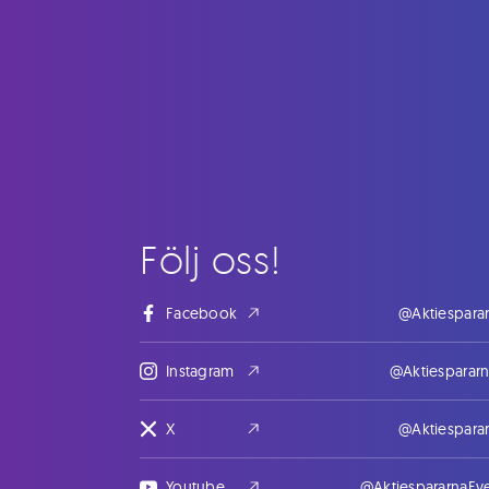
Följ oss!
Facebook
@Aktiespara
Instagram
@Aktiesparar
X
@Aktiespara
Youtube
@AktiespararnaEv