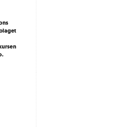
sons
bolaget
kursen
o.