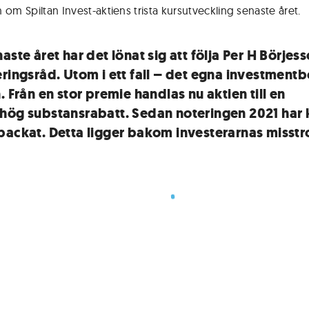
 om Spiltan Invest-aktiens trista kursutveckling senaste året.
aste året har det lönat sig att följa Per H Börjes
eringsråd. Utom i ett fall – det egna investment
. Från en stor premie handlas nu aktien till en
hög substansrabatt. Sedan noteringen 2021 har 
backat. Detta ligger bakom investerarnas misstr