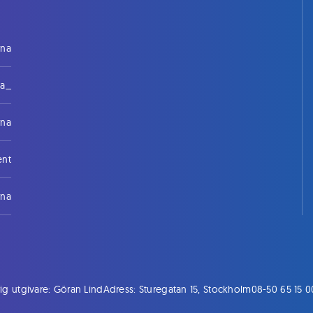
rna
na_
rna
ent
rna
ig utgivare: Göran Lind
Adress: Sturegatan 15, Stockholm
08-50 65 15 0