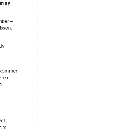
om ny
nker –
lsson,
tiv
n kommer
re i
m
att
acim