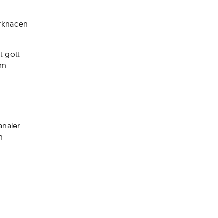
arknaden
t gott
om
analer
h