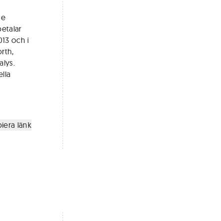
de
etalar
013 och i
rth,
lys.
lla
iera länk