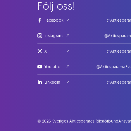
Följ oss!
Facebook
@Aktiespara
Instagram
@Aktiesparar
X
@Aktiespara
Youtube
@AktiespararnaEv
LinkedIn
@Aktiespara
© 2026 Sveriges Aktiesparares Riksförbund
Ansvar