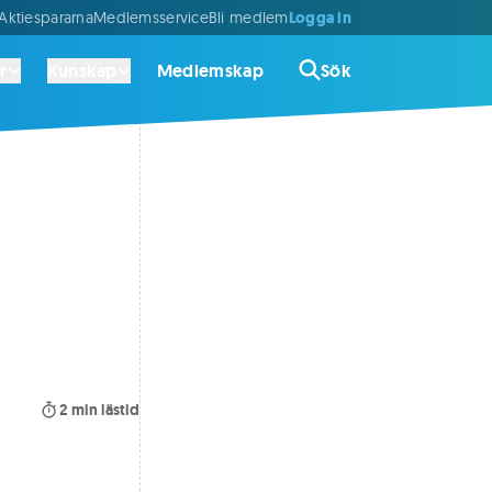
Logga in
ktiespararna
Medlemsservice
Bli medlem
r
Kunskap
Medlemskap
Sök
2
min lästid