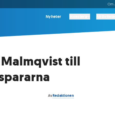
Om A
Nyheter
Investera
Aktivitete
 Malmqvist till
spararna
Av
Redaktionen