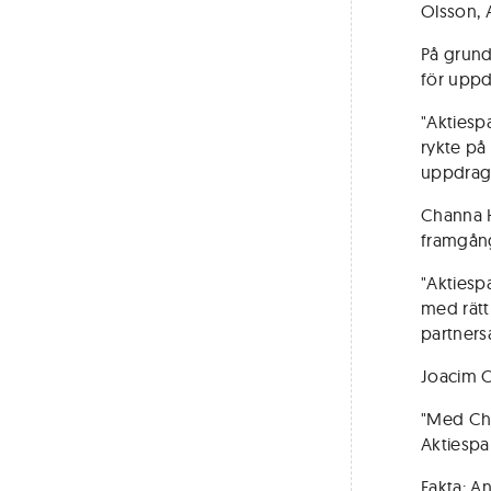
Olsson, 
På grund
för uppd
"Aktiesp
rykte på 
uppdrags
Channa H
framgång
"Aktiesp
med rätt
partners
Joacim O
"Med Cha
Aktiespa
Fakta: A