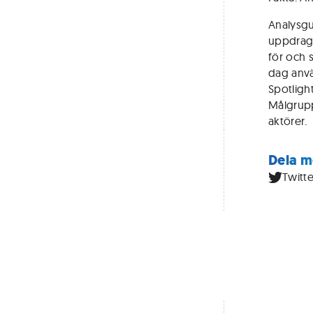
Analysgu
uppdrags
för och 
dag anvä
Spotligh
Målgrupp
aktörer.
Dela m
Twitte