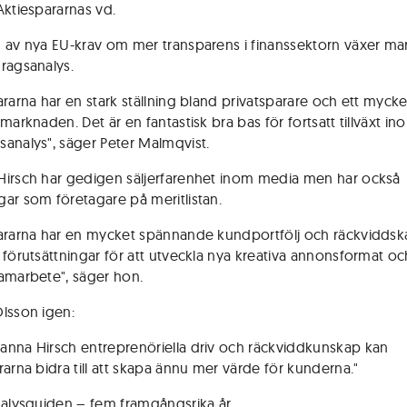
Aktiespararnas vd.
 av nya EU-krav om mer transparens i finanssektorn växer m
ragsanalys.
ararna har en stark ställning bland privatsparare och ett mycke
marknaden. Det är en fantastisk bra bas för fortsatt tillväxt in
analys", säger Peter Malmqvist.
irsch har gedigen säljerfarenhet inom media men har också
ar som företagare på meritlistan.
ararna har en mycket spännande kundportfölj och räckviddsk
 förutsättningar för att utveckla nya kreativa annonsformat oc
amarbete", säger hon.
lsson igen:
nna Hirsch entreprenöriella driv och räckviddkunskap kan
rarna bidra till att skapa ännu mer värde för kunderna."
nalysguiden – fem framgångsrika år