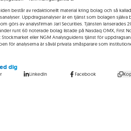
iden består av redaktionellt material kring bolag och så kalla
analyser. Uppdragsanalyser är en tjänst som bolagen själva b
som görs av analysfirman Jarl Securities. Tjänsten lanserades 2
nder runt 60 noterade bolag listade på Nasdaq OMX, First No
t Stockmarket eller NGM Analysguidens tjänst för uppdragsana
en för analyserna är såväl privata småsparare som institutione
ed dig
r
LinkedIn
Facebook
Kop