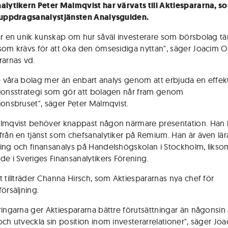
alytikern Peter Malmqvist har värvats till Aktiespararna, s
 uppdragsanalystjänsten Analysguiden.
ar en unik kunskap om hur såväl investerare som börsbolag tä
som krävs för att öka den ömsesidiga nyttan", säger Joacim O
rarnas vd.
 ge våra bolag mer än enbart analys genom att erbjuda en effek
ionsstrategi som gör att bolagen når fram genom
ionsbruset", säger Peter Malmqvist.
almqvist behöver knappast någon närmare presentation. Ha
från en tjänst som chefsanalytiker på Remium. Han är även lära
ing och finansanalys på Handelshögskolan i Stockholm, likso
de i Sveriges Finansanalytikers Förening.
t tillträder Channa Hirsch, som Aktiespararnas nya chef för
örsäljning.
ringarna ger Aktiespararna bättre förutsättningar än någonsin 
och utveckla sin position inom investerarrelationer", säger Jo