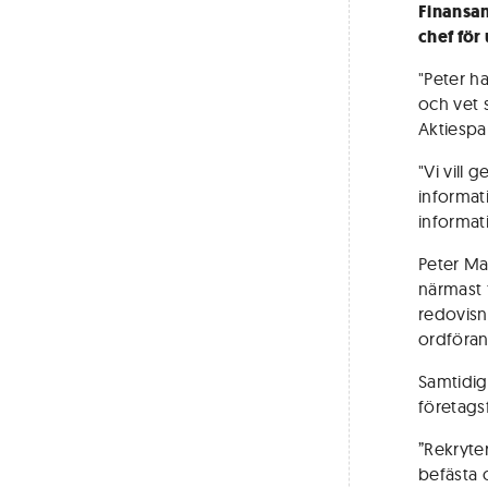
Finansan
chef för
"Peter h
och vet 
Aktiespa
"Vi vill
informat
informat
Peter M
närmast 
redovisn
ordföran
Samtidig
företagsf
”Rekryte
befästa 