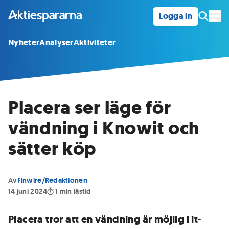
Logga in
Öpp
Nyheter
Analyser
Aktiviteter
Placera ser läge för
vändning i Knowit och
sätter köp
Av
Finwire/Redaktionen
14 juni 2024
1
min lästid
Placera tror att en vändning är möjlig i it-