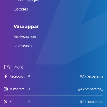
Cookies
Våra appar
Analysappen
SaveByBell
Följ oss!
Facebook
@Aktiespararna
Instagram
@Aktiespararna_
X
@Aktiespararna