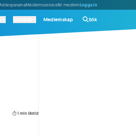
Logga in
ktiespararna
Medlemsservice
Bli medlem
r
Kunskap
Medlemskap
Sök
1
min lästid