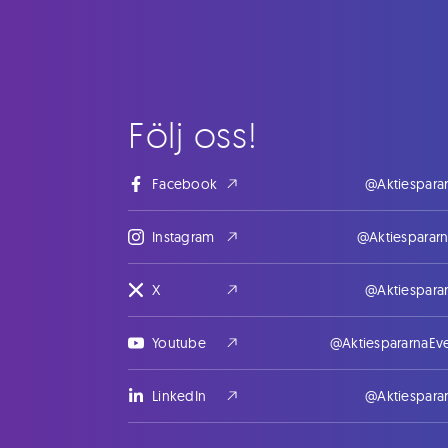
Följ oss!
Facebook
@Aktiespara
Instagram
@Aktiesparar
X
@Aktiespara
Youtube
@AktiespararnaEv
LinkedIn
@Aktiespara