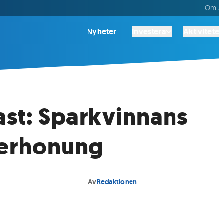
Om A
Nyheter
Investera
Aktivitete
st: Sparkvinnans
erhonung
Av
Redaktionen