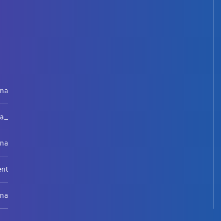
rna
na_
rna
ent
rna