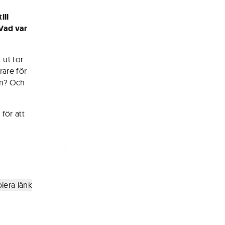
ill
 Vad var
 ut för
rare för
en? Och
för att
iera länk