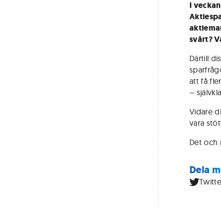
I veckan
Aktiespa
aktiemar
svårt? V
Därtill d
sparfråg
att få f
– självk
Vidare d
vara stöt
Det och 
Dela m
Twitte