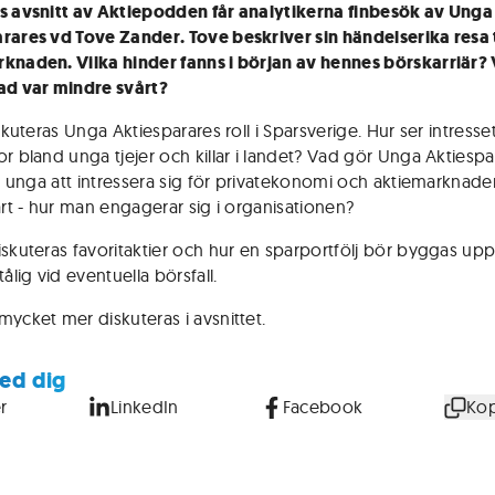
s avsnitt av Aktiepodden får analytikerna finbesök av Unga
rares vd Tove Zander. Tove beskriver sin händelserika resa t
knaden. Vilka hinder fanns i början av hennes börskarriär?
ad var mindre svårt?
iskuteras Unga Aktiesparares roll i Sparsverige. Hur ser intresset
or bland unga tjejer och killar i landet? Vad gör Unga Aktiespa
ler unga att intressera sig för privatekonomi och aktiemarknad
lart - hur man engagerar sig i organisationen?
iskuteras favoritaktier och hur en sparportfölj bör byggas upp 
tålig vid eventuella börsfall.
mycket mer diskuteras i avsnittet.
ed dig
r
LinkedIn
Facebook
Kop