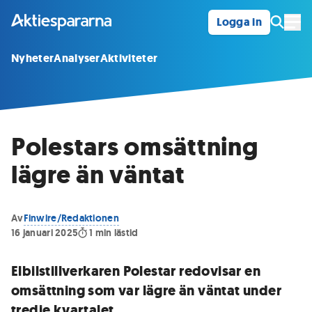
Logga in
Öpp
Nyheter
Analyser
Aktiviteter
Polestars omsättning
lägre än väntat
Av
Finwire/Redaktionen
16 januari 2025
1
min lästid
Elbilstillverkaren Polestar redovisar en
omsättning som var lägre än väntat under
tredje kvartalet.