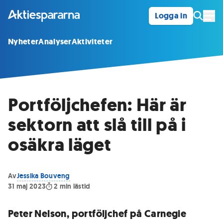
Logga in
Öpp
Nyheter
Analyser
Aktiviteter
Portföljchefen: Här är
sektorn att slå till på i
osäkra läget
Av
Jessika Bouveng
31 maj 2023
2
min lästid
Peter Nelson, portföljchef på Carnegie