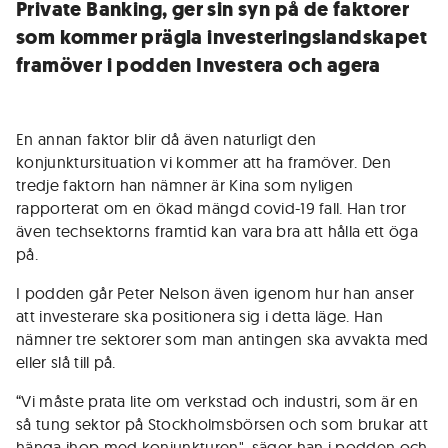
Private Banking, ger sin syn på de faktorer
som kommer prägla investeringslandskapet
framöver i podden Investera och agera
En annan faktor blir då även naturligt den
konjunktursituation vi kommer att ha framöver. Den
tredje faktorn han nämner är Kina som nyligen
rapporterat om en ökad mängd covid-19 fall. Han tror
även techsektorns framtid kan vara bra att hålla ett öga
på.
I podden går Peter Nelson även igenom hur han anser
att investerare ska positionera sig i detta läge. Han
nämner tre sektorer som man antingen ska avvakta med
eller slå till på.
“Vi måste prata lite om verkstad och industri, som är en
så tung sektor på Stockholmsbörsen och som brukar att
hänga ihop med konjunkturen", säger han i podden och