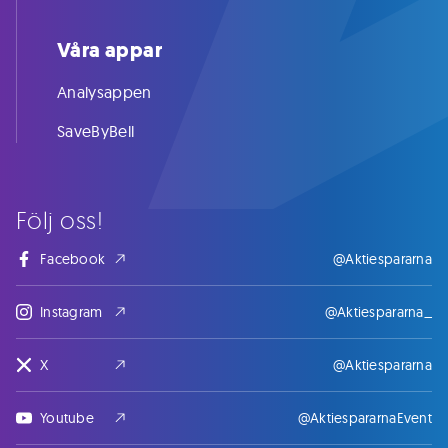
Våra appar
Analysappen
SaveByBell
Följ oss!
Facebook
@Aktiespararna
Instagram
@Aktiespararna_
X
@Aktiespararna
Youtube
@AktiespararnaEvent