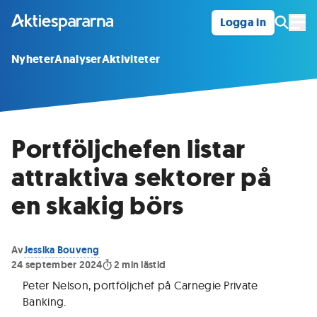
Logga in
Öpp
Nyheter
Analyser
Aktiviteter
Portföljchefen listar
attraktiva sektorer på
en skakig börs
Av
Jessika Bouveng
24 september 2024
2
min lästid
Peter Nelson, portföljchef på Carnegie Private
Banking
.