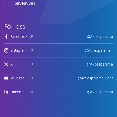
SaveByBell
Följ oss!
Facebook
@Aktiespararna
Instagram
@Aktiespararna_
X
@Aktiespararna
Youtube
@AktiespararnaEvent
LinkedIn
@Aktiespararna