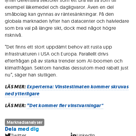
lyfter defensiva sektorer som ett bra val så som till
exempel läkemedel och dagligvaror. Även en del
småbolag kan gynnas av räntesänkningar. På den
globala marknaden lyfter han datacenter och halvledare
som bra val på längre sikt, dock med något högre
risknivå.
”Det finns ett stort uppdämt behov att rusta upp
infrastrukturen i USA och Europa. Parallellt drivs
efterfrågan på av starka trender som AI-boomen och
klimatfrågan. Sektorn handlas dessutom med rabatt just
nu”, säger han slutligen.
LÄS MER:
Experterna: Vinstestimaten kommer skruvas
ned ytterligare
LÄS MER:
”Det kommer fler vinstvarningar"
Marknadsanalyser
Dela med dig
Twitter
LinkedIn