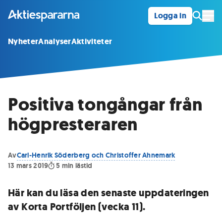
Logga in
Öpp
Nyheter
Analyser
Aktiviteter
Positiva tongångar från
högpresteraren
Av
Carl-Henrik Söderberg och Christoffer Ahnemark
13 mars 2019
5
min lästid
Här kan du läsa den senaste uppdateringen
av Korta Portföljen (vecka 11).