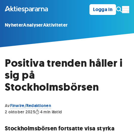
Logga in
Öpp
Nyheter
Analyser
Aktiviteter
Positiva trenden håller i
sig på
Stockholmsbörsen
Av
Finwire/Redaktionen
2 oktober 2025
4
min lästid
Stockholmsbörsen fortsatte visa styrka