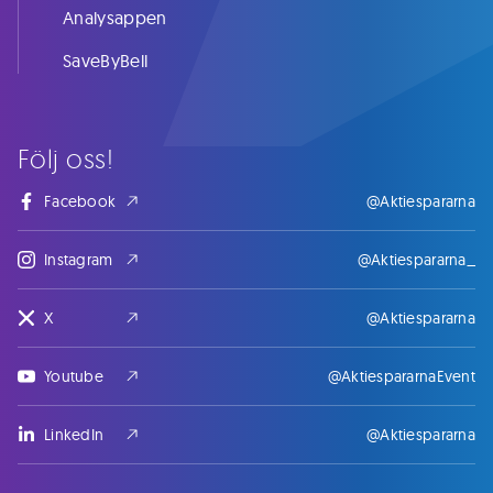
Analysappen
SaveByBell
Följ oss!
Facebook
@Aktiespararna
Instagram
@Aktiespararna_
X
@Aktiespararna
Youtube
@AktiespararnaEvent
LinkedIn
@Aktiespararna