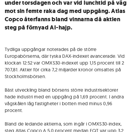
under torsdagen och var vid lunchtid på väg
mot sin femte raka dag med uppgång. Atlas
Copco återfanns bland vinnarna då aktien
steg på förnyad AI-hajp.
Tydliga uppgångar noterades på de större
Europabörserna, där tyska DAX-indexet avancerade. Vid
klockan 12:52 var OMXS30-indexet upp 1,15 procent till 2
707,81. Aktier för cirka 7,2 miljarder kronor omsattes på
Stockholmsbörsen.
Bäst utveckling bland börsens större industrisektorer
hade industri med en uppgång på 1,69 procent. I andra
vågskålen låg fastigheter i botten med minus 0,96
procent.
Bland de ledande aktierna, som ingår i OMXS30-index,
steg Atlas Copco A 5,0 procent medan EQT var upp 3,2