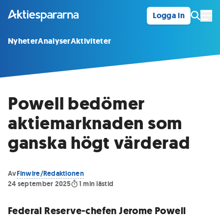
Logga in
Öpp
Nyheter
Analyser
Aktiviteter
Powell bedömer
aktiemarknaden som
ganska högt värderad
Av
Finwire/Redaktionen
24 september 2025
1
min lästid
Federal Reserve-chefen Jerome Powell