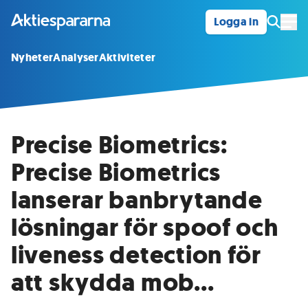
Logga in
Öpp
Nyheter
Analyser
Aktiviteter
Precise Biometrics:
Precise Biometrics
lanserar banbrytande
lösningar för spoof och
liveness detection för
att skydda mob...