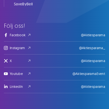
SaveByBell
Följ oss!
Facebook
@Aktiespararna
Instagram
@Aktiespararna_
X
@Aktiespararna
Youtube
@AktiespararnaEvent
LinkedIn
@Aktiespararna