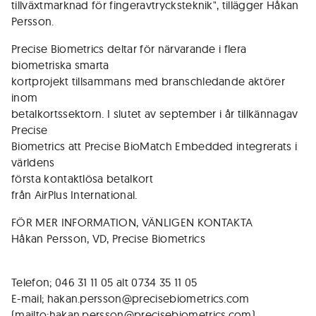
tillväxtmarknad för fingeravtrycksteknik", tillägger Håkan
Persson.
Precise Biometrics deltar för närvarande i flera
biometriska smarta
kortprojekt tillsammans med branschledande aktörer
inom
betalkortssektorn. I slutet av september i år tillkännagav
Precise
Biometrics att Precise BioMatch Embedded integrerats i
världens
första kontaktlösa betalkort
från AirPlus International.
FÖR MER INFORMATION, VÄNLIGEN KONTAKTA
Håkan Persson, VD, Precise Biometrics
Telefon; 046 31 11 05 alt 0734 35 11 05
E-mail; hakan.persson@precisebiometrics.com
(mailto:hakan.persson@precisebiometrics.com)