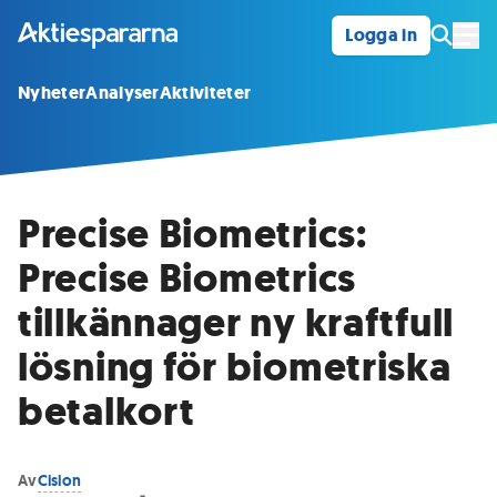
Logga in
Öpp
Nyheter
Analyser
Aktiviteter
Precise Biometrics:
Precise Biometrics
tillkännager ny kraftfull
lösning för biometriska
betalkort
Av
Cision