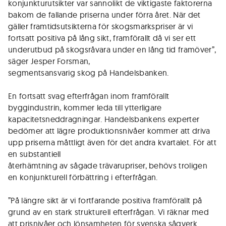
konjunkturutsikter var sannolikt de viktigaste faktorerna
bakom de fallande priserna under förra året. När det
gäller framtidsutsikterna för skogsmarkspriser är vi
fortsatt positiva på lång sikt, framförallt då vi ser ett
underutbud på skogsråvara under en lång tid framöver”,
säger Jesper Forsman,
segmentsansvarig skog på Handelsbanken.
En fortsatt svag efterfrågan inom framförallt
byggindustrin, kommer leda till ytterligare
kapacitetsneddragningar. Handelsbankens experter
bedömer att lägre produktionsnivåer kommer att driva
upp priserna måttligt även för det andra kvartalet. För att
en substantiell
återhämtning av sågade trävarupriser, behövs troligen
en konjunkturell förbättring i efterfrågan.
”På längre sikt är vi fortfarande positiva framförallt på
grund av en stark strukturell efterfrågan. Vi räknar med
att prisnivåer och lönsamheten för svenska sågverk