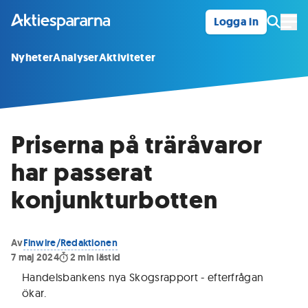
Logga in
Öpp
Nyheter
Analyser
Aktiviteter
Priserna på träråvaror
har passerat
konjunkturbotten
Av
Finwire/Redaktionen
7 maj 2024
2
min lästid
Handelsbankens nya Skogsrapport - efterfrågan
ökar
.