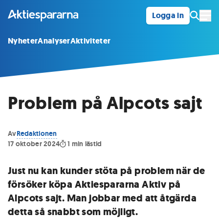
Logga in
Öpp
Nyheter
Analyser
Aktiviteter
Problem på Alpcots sajt
Av
Redaktionen
17 oktober 2024
1
min lästid
Just nu kan kunder stöta på problem när de
försöker köpa Aktiespararna Aktiv på
Alpcots sajt. Man jobbar med att åtgärda
detta så snabbt som möjligt.