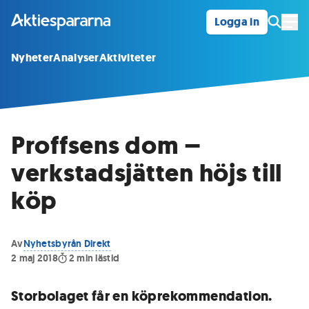
Logga in
Öpp
Nyheter
Analyser
Aktiviteter
Proffsens dom –
verkstadsjätten höjs till
köp
Av
Nyhetsbyrån Direkt
2 maj 2018
2
min lästid
Storbolaget får en köprekommendation.