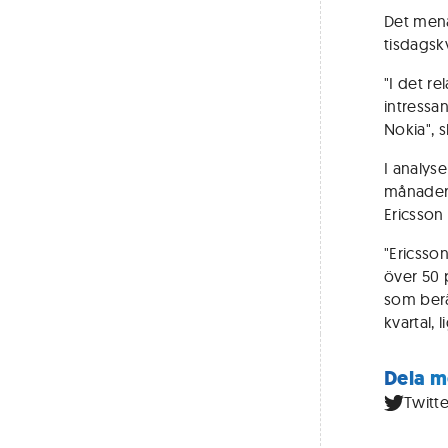
Det mena
tisdagskv
"I det r
intressan
Nokia", s
I analys
månadern
Ericsson
"Ericsso
över 50 
som berä
kvartal, 
Dela m
Twitte