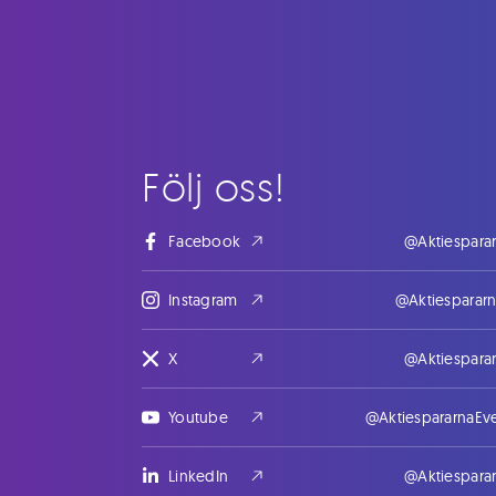
Följ oss!
Facebook
@Aktiespara
Instagram
@Aktiesparar
X
@Aktiespara
Youtube
@AktiespararnaEv
LinkedIn
@Aktiespara