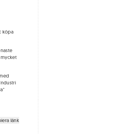
et köpa
enaste
r mycket
p med
Industri
a"
iera länk