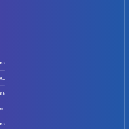
rna
na_
rna
ent
rna