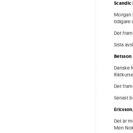
Scandic 
Morgan S
tidigare 
Det fram
Sista av
Betsson
Danske M
Riktkurse
Det fram
Senast b
Ericsso
Det är mö
Men Noki