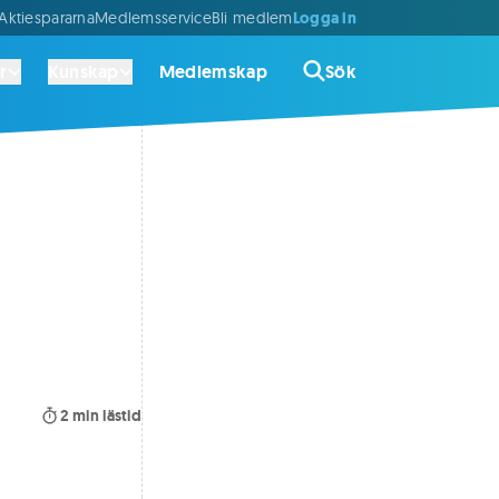
Logga in
ktiespararna
Medlemsservice
Bli medlem
r
Kunskap
Medlemskap
Sök
2
min lästid