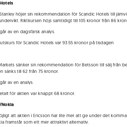
Hotels
tanley höjer sin rekommendation för Scandic Hotels till jämvi
undervikt. Riktkursen höjs samtidigt till 105 kronor från 86 kron
går av en dagsfärsk analys.
slutskurs för Scandic Hotels var 93:55 kronor på tisdagen
arkets sänker sin rekommendation för Betsson till sälj från be
n sänks till 62 från 75 kronor.
går av en analys.
etalt för aktien var knappt 68 kronor.
n/Nokia
jligt att aktien i Ericsson har lite mer att ge under det komma
a framstår som ett mer attraktivt alternativ.