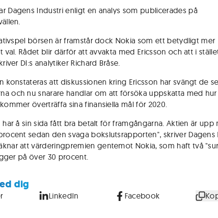
r Dagens Industri enligt en analys som publicerades på
ällen.
elativspel börsen är framstår dock Nokia som ett betydligt mer
t val. Rådet blir därför att avvakta med Ericsson och att i ställ
kriver DI:s analytiker Richard Bråse.
en konstateras att diskussionen kring Ericsson har svängt de s
a och nu snarare handlar om att försöka uppskatta med hu
 kommer överträffa sina finansiella mål för 2020.
n har å sin sida fått bra betalt för framgångarna. Aktien är up
procent sedan den svaga bokslutsrapporten", skriver Dagens 
knar att värderingpremien gentemot Nokia, som haft två "sur
ligger på över 30 procent.
ed dig
r
LinkedIn
Facebook
Kop