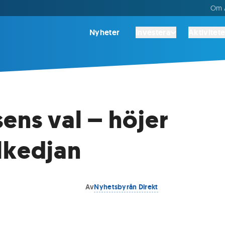
Om A
Nyheter
Investera
Aktivitete
sens val – höjer
lkedjan
Av
Nyhetsbyrån Direkt