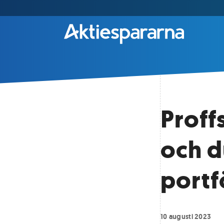
Proff
och d
portf
10 augusti 2023