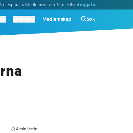
Logga in
ktiespararna
Medlemsservice
Bli medlem
r
Kunskap
Medlemskap
Sök
erna
4
min lästid