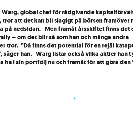
k Warg, global chef för rådgivande kapitalförval
, tror att det kan bli slagigt på börsen framöver
na på nedsidan. Men framåt årsskiftet finns det
t rally – om det blir så som han och många andra
r tror. ”Då finns det potential för en rejäl katap
, säger han. Warg listar också vilka aktier han 
 ha i sin portfölj nu och framåt för att göra den 