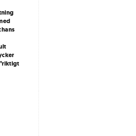
tning
 med
 chans
ult
tycker
”riktigt