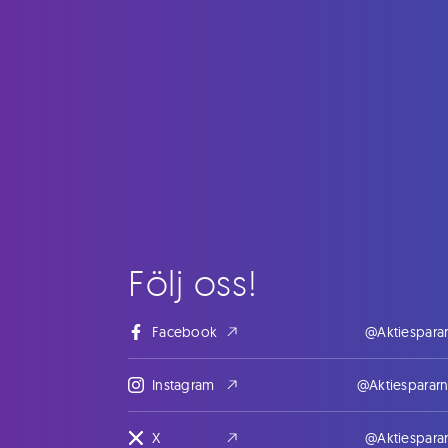
Följ oss!
Facebook
@Aktiespara
Instagram
@Aktiesparar
X
@Aktiespara