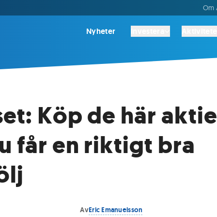
Om A
Nyheter
Investera
Aktivitete
set: Köp de här akti
u får en riktigt bra
ölj
Av
Eric Emanuelsson