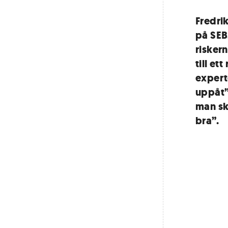
Fredri
på SEB
risker
till et
experte
uppåt”
man ska
bra”.