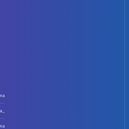
rna
na_
rna