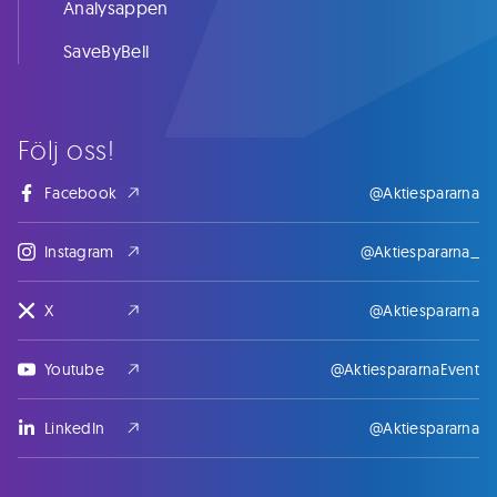
Analysappen
SaveByBell
Följ oss!
Facebook
@Aktiespararna
Instagram
@Aktiespararna_
X
@Aktiespararna
Youtube
@AktiespararnaEvent
LinkedIn
@Aktiespararna