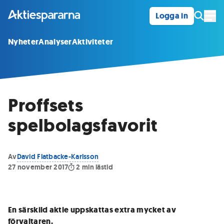
Logga in
Öpp
Nyheter
Analyser
Aktiviteter
Proffsets
spelbolagsfavorit
Av
David Flatbacke-Karlsson
27 november 2017
2
min lästid
En särskild aktie uppskattas extra mycket av
förvaltaren.