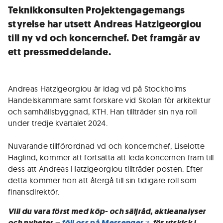
Teknikkonsulten Projektengagemangs
styrelse har utsett Andreas Hatzigeorgiou
till ny vd och koncernchef. Det framgår av
ett pressmeddelande.
Andreas Hatzigeorgiou är idag vd på Stockholms
Handelskammare samt forskare vid Skolan för arkitektur
och samhällsbyggnad, KTH. Han tillträder sin nya roll
under tredje kvartalet 2024.
Nuvarande tillförordnad vd och koncernchef, Liselotte
Haglind, kommer att fortsätta att leda koncernen fram till
dess att Andreas Hatzigeorgiou tillträder posten. Efter
detta kommer hon att återgå till sin tidigare roll som
finansdirektör.
Vill du vara först med köp- och säljråd, aktieanalyser
och nyheter –
följ oss på Messenger
för utskick i