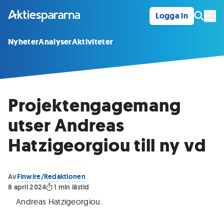
Logga in
Öpp
Nyheter
Analyser
Aktiviteter
Projektengagemang
utser Andreas
Hatzigeorgiou till ny vd
Av
Finwire/Redaktionen
8 april 2024
1
min lästid
Andreas Hatzigeorgiou
.