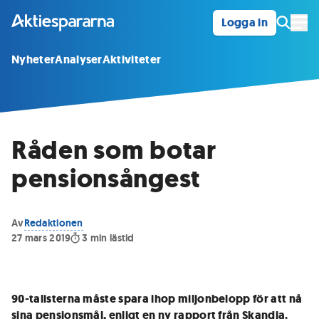
Logga in
Öpp
Nyheter
Analyser
Aktiviteter
Råden som botar
pensionsångest
Av
Redaktionen
27 mars 2019
3
min lästid
90-talisterna måste spara ihop miljonbelopp för att nå
sina pensionsmål, enligt en ny rapport från Skandia.