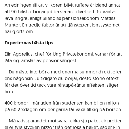
Anledningen till att villkoren blivit tuffare är bland annat
att 90-talister börjar jobba senare i livet och förväntas
leva längre, enligt Skandias pensionsekonom Mattias
Munter. En tredje faktor är att tjänstepensionssystemet
har gjorts om.
Experternas bästa tips
Elin Agorelius, chef för Ung Privatekonomi, varnar för att
låta sig lamslås av pensionsångest.
– Du måste inte börja med enorma summor direkt, eller
ens någonsin. Ju tidigare du börjar, desto större effekt
får det över tid tack vare räntapå-ränta effekten, säger
hon.
400 kronor i månaden från studenten kan bli en miljon
på 60-årsdagen om pengarna får växa till sig på börsen.
– Månadssparandet motsvarar cirka sju paket cigaretter
eller fyra stycken pizzor från det lokala haket, säger Elin