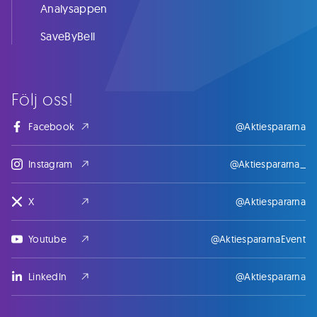
Analysappen
SaveByBell
Följ oss!
Facebook
@Aktiespararna
Instagram
@Aktiespararna_
X
@Aktiespararna
Youtube
@AktiespararnaEvent
LinkedIn
@Aktiespararna