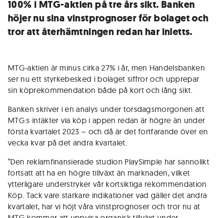
100% i MTG-aktien på tre års sikt. Banken
höjer nu sina vinstprognoser för bolaget och
tror att återhämtningen redan har inletts.
MTG-aktien är minus cirka 27% i år, men Handelsbanken
ser nu ett styrkebesked i bolaget siffror och upprepar
sin köprekommendation både på kort och lång sikt.
Banken skriver i en analys under torsdagsmorgonen att
MTG:s intäkter via köp i appen redan är högre än under
första kvartalet 2023 – och då är det fortfarande över en
vecka kvar på det andra kvartalet.
”Den reklamfinansierade studion PlaySimple har sannolikt
fortsatt att ha en högre tillväxt än marknaden, vilket
ytterligare understryker vår kortsiktiga rekommendation
Köp. Tack vare starkare indikationer vad gäller det andra
kvartalet, har vi höjt våra vinstprognoser och tror nu at
MTG kommer att uppvisa organisk tillväxt under