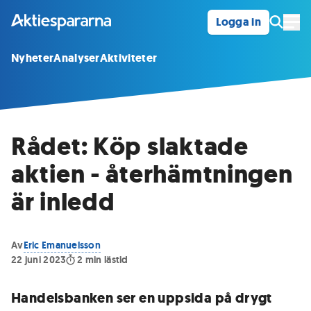
Logga in
Öpp
Nyheter
Analyser
Aktiviteter
Rådet: Köp slaktade
aktien - återhämtningen
är inledd
Av
Eric Emanuelsson
22 juni 2023
2
min lästid
Handelsbanken ser en uppsida på drygt