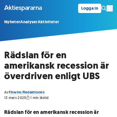
Logga in
Öpp
Nyheter
Analyser
Aktiviteter
Rädslan för en
amerikansk recession är
överdriven enligt UBS
Av
Finwire/Redaktionen
13 mars 2025
1
min lästid
Rädslan för en amerikansk recession är