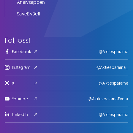
Analysappen
SaveByBell
Följ oss!
Facebook
@Aktiespararna
Instagram
@Aktiespararna_
X
@Aktiespararna
Youtube
@AktiespararnaEvent
LinkedIn
@Aktiespararna