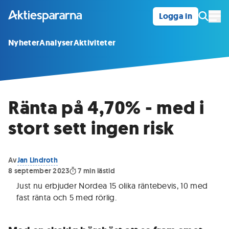
Logga in
Öpp
Nyheter
Analyser
Aktiviteter
Ränta på 4,70% - med i
stort sett ingen risk
Av
Jan Lindroth
8 september 2023
7
min lästid
Just nu erbjuder Nordea 15 olika räntebevis, 10 med
fast ränta och 5 med rörlig
.