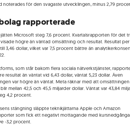
d noterades för den svagaste utvecklingen, minus 2,79 procen
bolag rapporterade
jätten Microsoft steg 7,6 procent. Kvartalsrapporten för det t
t visade högre än väntad omsättning och resultat. Resultat per
ill 3,46 dollar, vilket var 7,5 procent bättre än analytikerkons
22.
tforms, som står bakom flera sociala nätverkstjänster, rapport
tre resultat än väntat vid 6,43 dollar, väntat 5,23 dollar. Även
ngen var högre än väntat. Meta räknar med att omsättningen 
 blir mellan 42,5 och 45,5 miljarder dollar. Väntat var 43,84 milj
teg 4,2 procent.
rsens stängning släppte teknikjättarna Apple och Amazon
pporter som fick ett negativt mottagande med kursnedgångar
ve -3,2 procent.