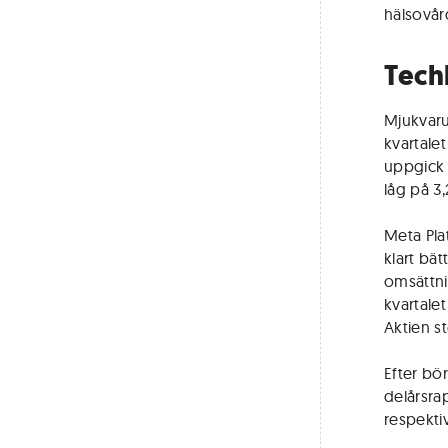
hälsovår
Tech
Mjukvaru
kvartale
uppgick t
låg på 3,
Meta Pla
klart bät
omsättni
kvartalet
Aktien s
Efter bö
delårsra
respekti