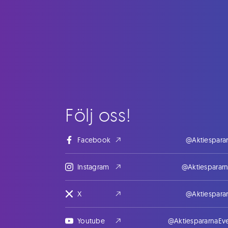
Följ oss!
Facebook
@Aktiespara
Instagram
@Aktiesparar
X
@Aktiespara
Youtube
@AktiespararnaEv