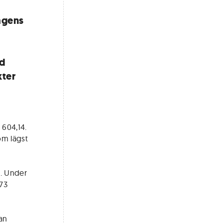
agens
ed
kter
 604,14.
om lägst
4. Under
,73
an