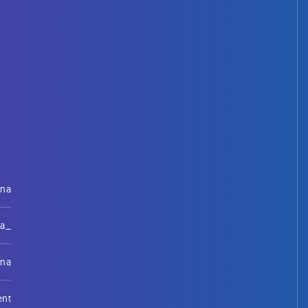
rna
na_
rna
ent