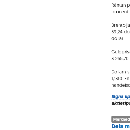
Räntan p
procent.
Brentolja
59,24 dol
dollar.
Guldprise
3 265,70 
Dollarn s
1,1310. 
handels
Signa up
aktietip
Marknad
Dela m