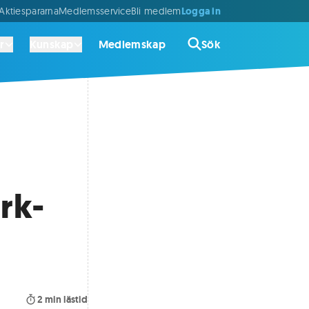
Logga in
ktiespararna
Medlemsservice
Bli medlem
r
Kunskap
Medlemskap
Sök
rk-
2
min lästid