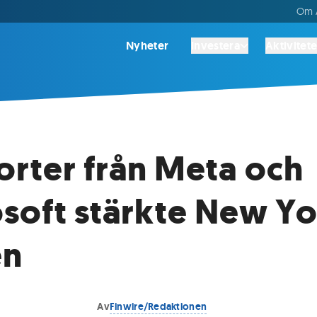
Om A
Nyheter
Investera
Aktivitete
rter från Meta och
soft stärkte New Yo
en
Av
Finwire/Redaktionen