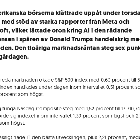
rikanska börserna klättrade uppåt under torsd
 med stöd av starka rapporter från Meta och
oft, vilket lättade oron kring AI i den rådande
ensen i spåren av Donald Trumps handelskrig m
den. Den tioåriga marknadsräntan steg sex pun
gårdagen.
reda marknaden ökade S&P 500-index med 0,63 procent till 5
index handlades under dagen inom intervallet 0,51 procent s
 procent som högst.
itunga Nasdaq Composite steg med 1,52 procent till 17 710,7
rde sig indexet inom intervallet 1,39 procent som lägst och 2
 som högst.
ssigt hade IT den bästa utvecklingen, plus 2,21 procent, med