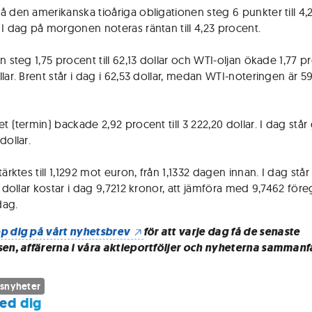
å den amerikanska tioåriga obligationen steg 6 punkter till 4,
 I dag på morgonen noteras räntan till 4,23 procent.
n steg 1,75 procent till 62,13 dollar och WTI-oljan ökade 1,77 pro
lar. Brent står i dag i 62,53 dollar, medan WTI-noteringen är 5
t (termin) backade 2,92 procent till 3 222,20 dollar. I dag står 
dollar.
tärktes till 1,1292 mot euron, från 1,1332 dagen innan. I dag står 
En dollar kostar i dag 9,7212 kronor, att jämföra med 9,7462 fö
dag.
p dig på vårt nyhetsbrev
för att varje dag få de senaste
sen, affärerna i våra aktieportföljer och nyheterna sammanf
snyheter
ed dig