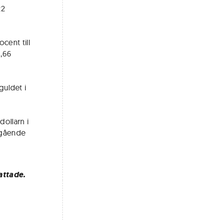
22
cent till
9,66
guldet i
dollarn i
regående
attade.