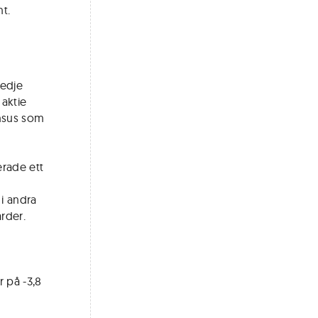
t.
redje
 aktie
ensus som
erade ett
i andra
arder.
 på -3,8