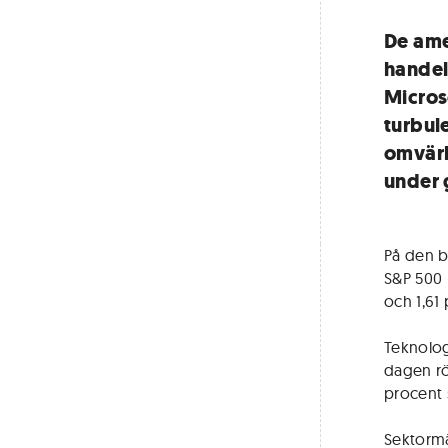
De ame
handel
Micros
turbul
omvärl
under 
På den b
S&P 500 
och 1,61
Teknolog
dagen rö
procent
Sektormä