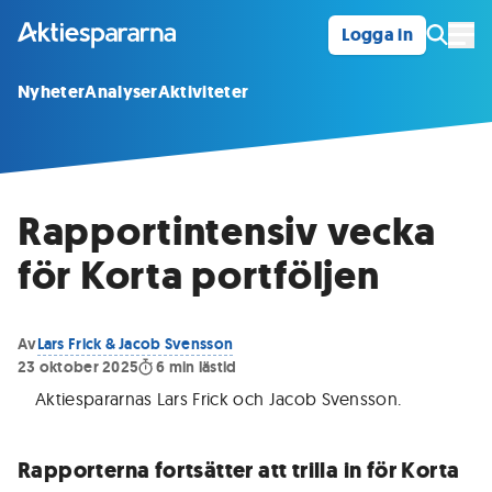
Logga in
Öpp
Nyheter
Analyser
Aktiviteter
Rapportintensiv vecka
för Korta portföljen
Av
Lars Frick & Jacob Svensson
23 oktober 2025
6
min lästid
Aktiespararnas Lars Frick och Jacob Svensson
.
Rapporterna fortsätter att trilla in för Korta