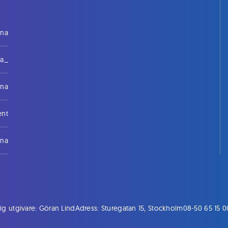
rna
na_
rna
ent
rna
ig utgivare: Göran Lind
Adress: Sturegatan 15, Stockholm
08-50 65 15 0