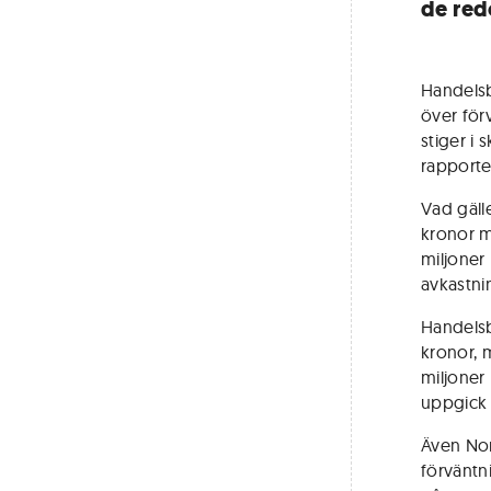
de redo
Handels
över för
stiger i
rapporte
Vad gäll
kronor m
miljoner
avkastni
Handelsb
kronor, 
miljoner
uppgick 
Även Nor
förväntn