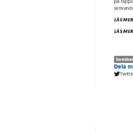
på rappo
skrivand
LÄS MER
LÄS MER
Swedba
Dela m
Twitte