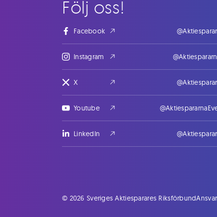
Följ oss!
Facebook
@Aktiespara
Instagram
@Aktiesparar
X
@Aktiespara
Youtube
@AktiespararnaEv
LinkedIn
@Aktiespara
© 2026 Sveriges Aktiesparares Riksförbund
Ansvar