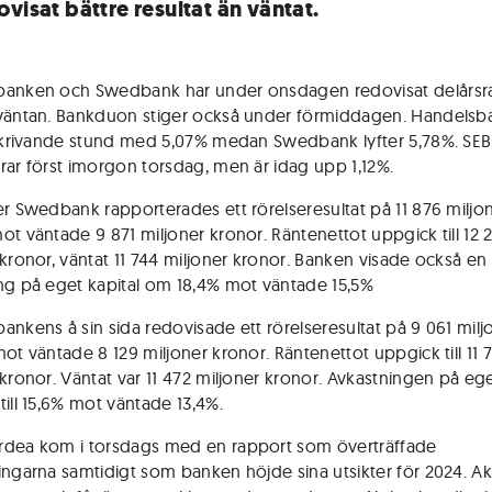
visat bättre resultat än väntat.
banken och Swedbank har under onsdagen redovisat delårsr
väntan. Bankduon stiger också under förmiddagen. Handels
 skrivande stund med 5,07% medan Swedbank lyfter 5,78%. SEB
rar först imorgon torsdag, men är idag upp 1,12%.
er Swedbank rapporterades ett rörelseresultat på 11 876 miljo
ot väntade 9 871 miljoner kronor. Räntenettot uppgick till 12 
 kronor, väntat 11 744 miljoner kronor. Banken visade också en
ng på eget kapital om 18,4% mot väntade 15,5%
ankens å sin sida redovisade ett rörelseresultat på 9 061 milj
mot väntade 8 129 miljoner kronor. Räntenettot uppgick till 11 
 kronor. Väntat var 11 472 miljoner kronor. Avkastningen på ege
till 15,6% mot väntade 13,4%.
dea kom i torsdags med en rapport som överträffade
ingarna samtidigt som banken höjde sina utsikter för 2024. Akt