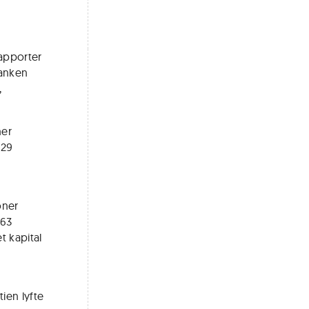
apporter
banken
,
ner
229
oner
763
t kapital
ien lyfte