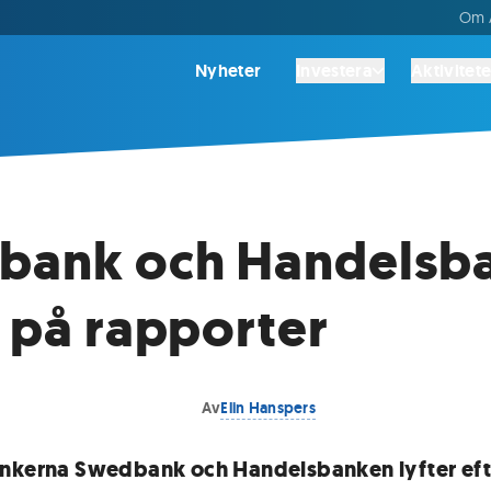
Om A
Nyheter
Investera
Aktivitete
bank och Handelsb
r på rapporter
Av
Elin Hanspers
nkerna Swedbank och Handelsbanken lyfter efte