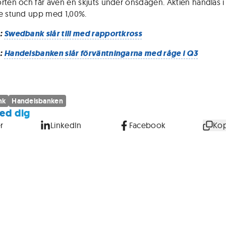
rten och får även en skjuts under onsdagen. Aktien handlas i
e stund upp med 1,00%.
:
Swedbank slår till med rapportkross
:
Handelsbanken slår förväntningarna med råge i Q3
nk
Handelsbanken
ed dig
r
LinkedIn
Facebook
Kop