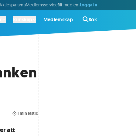
Logga in
ktiespararna
Medlemsservice
Bli medlem
r
Kunskap
Medlemskap
Sök
anken
1
min lästid
r att