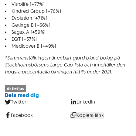
Vitrolife (+77%)
Kindred Group (+76%)
Evolution (+71%)
Getinge B (+66%)
Sagax A (+59%)
EQT (+57%)
Medicover B (+49%)
*Sammanställningen är enbart gjord bland bolag på
Stockholmsbörsens Large Cap-lista och innehåller den
högsta procentuella ökningen hittills under 2021.
Aktietips
Dela med dig
Twitter
LinkedIn
Facebook
Kopiera länk