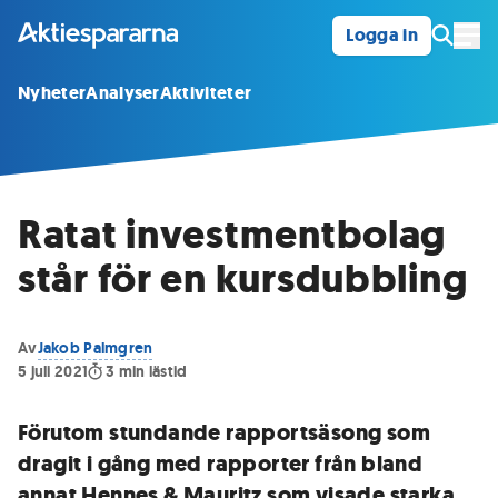
Logga in
Öpp
Nyheter
Analyser
Aktiviteter
Ratat investmentbolag
står för en kursdubbling
Av
Jakob Palmgren
5 juli 2021
3
min lästid
Förutom stundande rapportsäsong som
dragit i gång med rapporter från bland
annat Hennes & Mauritz som visade starka