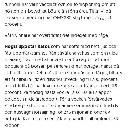
tunneln har varit vaccinet och en förhoppning om att
hösten blir betydligt bättre än förra året. Tittar vi på
börsens utveckling har OMXS30 stigit med drygt 21
procent.
Våra vinnare har överträffat det indexet med råge.
Högst upp står Ratos
som har setts med nytt ljus och
fått uppmärksamhet från såväl analyshus som enskilda
sparare, i takt med att investmentbolag blir alltmer
populära på börsen på senare tid har bolaget hakat på
och gått förbi. Det är A-aktien som går som tåget, tittar vi
ett år tillbaka i tiden tillskrivs utveckling till 200 procent
men hittills i år har investmentbolaget klättrat med 105
procent. På fredag nästa vecka (2021-07-16) släpper
bolaget sin delårsrapport. Förra veckan förvärvades
Forsbergs Fritidcenter som är verksamma inom husbils
och husvagnsförsäljning för 275 miljoner kronor av
helägda Kvd-koncernen. Aktien handlas till omkring 78
kronor.