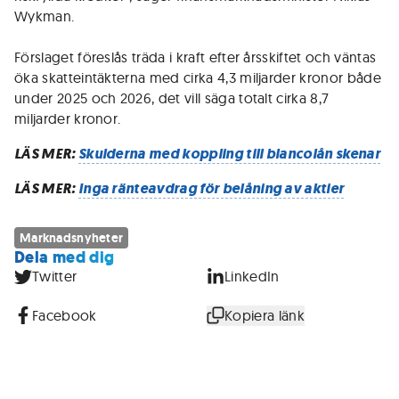
Wykman.
Förslaget föreslås träda i kraft efter årsskiftet och väntas
öka skatteintäkterna med cirka 4,3 miljarder kronor både
under 2025 och 2026, det vill säga totalt cirka 8,7
miljarder kronor.
LÄS MER:
Skulderna med koppling till blancolån skenar
LÄS MER:
Inga ränteavdrag för belåning av aktier
Marknadsnyheter
Dela med dig
Twitter
LinkedIn
Facebook
Kopiera länk