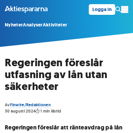
Logga in
Öpp
Nyheter
Analyser
Aktiviteter
Regeringen föreslår
utfasning av lån utan
säkerheter
Av
Finwire/Redaktionen
30 augusti 2024
1
min lästid
Regeringen föreslår att ränteavdrag på lån