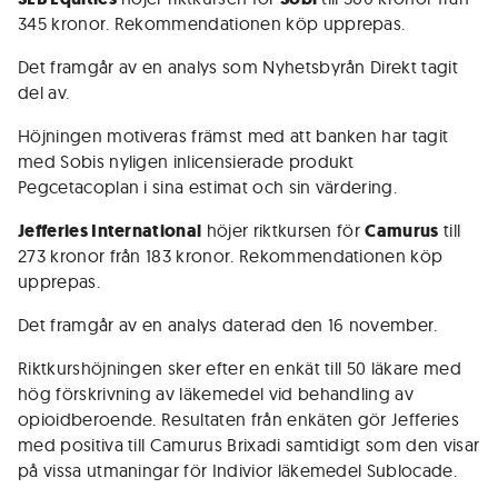
345 kronor. Rekommendationen köp upprepas.
Det framgår av en analys som Nyhetsbyrån Direkt tagit
del av.
Höjningen motiveras främst med att banken har tagit
med Sobis nyligen inlicensierade produkt
Pegcetacoplan i sina estimat och sin värdering.
Jefferies International
höjer riktkursen för
Camurus
till
273 kronor från 183 kronor. Rekommendationen köp
upprepas.
Det framgår av en analys daterad den 16 november.
Riktkurshöjningen sker efter en enkät till 50 läkare med
hög förskrivning av läkemedel vid behandling av
opioidberoende. Resultaten från enkäten gör Jefferies
med positiva till Camurus Brixadi samtidigt som den visar
på vissa utmaningar för Indivior läkemedel Sublocade.