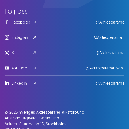
Följ oss!
Facebook
@Aktiespararna
Instagram
@Aktiespararna_
X
@Aktiespararna
Youtube
@AktiespararnaEvent
LinkedIn
@Aktiespararna
© 2026 Sveriges Aktiesparares Riksförbund
Ansvarig utgivare: Göran Lind
Adress: Sturegatan 15, Stockholm