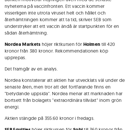
nyheterna på vaccinfronten. Ett vaccin kommer
visserligen inte utrota viruset helt och hållet och
återhämtningen kommer att ta tid, skriver SEB som
understryker att ett vaccin ändå är startpunkten för en
sådan återhämtning.
Nordea Markets
höjer riktkursen för
Holmen
till 420
kronor från 380 kronor. Rekommendationen köp
upprepas.
Det framgår av en analys.
Nordea konstaterar att aktien har utvecklats väl under de
senaste åren, men tror att det fortfarande finns en
"betydande uppsida". Nordea menar att marknaden har
bortsett från bolagets "extraordinära tillväxt" inom grön
energi.
Aktien stängde på 355:60 kronor i fredags.
SEB Equities
höjer riktkursen för
Sobi
till 360 kronor från