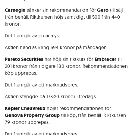
Carnegie
sänker sin rekommendation för
Garo
till sälj
från behåll. Riktkursen höjs samtidigt till 500 från 440
kronor.
Det framgår av en analys.
Aktien handlas kring 594 kronor på måndagen.
Pareto Securities
har höjt sin riktkurs för
Embracer
till
201 kronor från tidigare 180 kronor. Rekommendationen
köp upprepas.
Det framgår av ett marknadsbrev.
Aktien stängde på 173:20 kronor i fredags.
Kepler Cheuvreux
höjer rekommendationen för
Genova Property Group
till köp, från behåll. Riktkursen
79 kronor upprepas.
Det framgår av ett marknadsbrev.