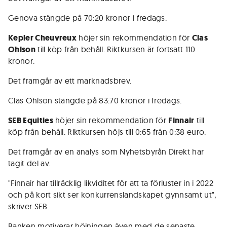
Genova stängde på 70:20 kronor i fredags.
Kepler Cheuvreux
höjer sin rekommendation för
Clas
Ohlson
till köp från behåll. Riktkursen är fortsatt 110
kronor.
Det framgår av ett marknadsbrev.
Clas Ohlson stängde på 83:70 kronor i fredags.
SEB Equities
höjer sin rekommendation för
Finnair
till
köp från behåll. Riktkursen höjs till 0:65 från 0:38 euro.
Det framgår av en analys som Nyhetsbyrån Direkt har
tagit del av.
"Finnair har tillräcklig likviditet för att ta förluster in i 2022
och på kort sikt ser konkurrenslandskapet gynnsamt ut",
skriver SEB.
Banken motiverar höjningen även med de senaste