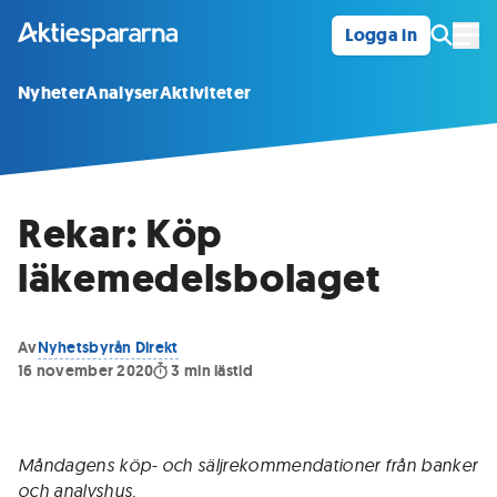
Logga in
Öpp
Nyheter
Analyser
Aktiviteter
Rekar: Köp
läkemedelsbolaget
Av
Nyhetsbyrån Direkt
16 november 2020
3
min lästid
Måndagens köp- och säljrekommendationer från banker
och analyshus.