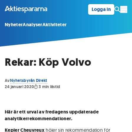
Logga in
Öpp
Nyheter
Analyser
Aktiviteter
Rekar: Köp Volvo
Av
Nyhetsbyrån Direkt
24 januari 2020
3
min lästid
Här är ett urval av fredagens uppdaterade
analytikerrekommendationer.
Kepler Cheuvreux
höjer sin rekommendation för