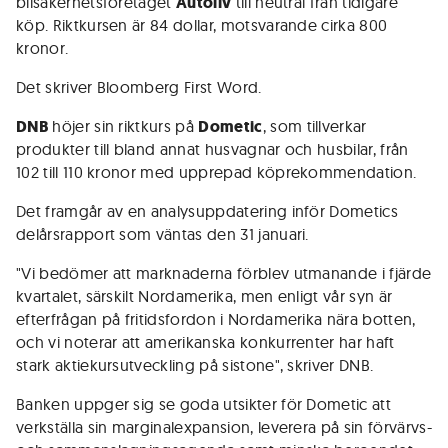
bilsäkerhetsföretaget
Autoliv
till neutral från tidigare
köp. Riktkursen är 84 dollar, motsvarande cirka 800
kronor.
Det skriver Bloomberg First Word.
DNB
höjer sin riktkurs på
Dometic
, som tillverkar
produkter till bland annat husvagnar och husbilar, från
102 till 110 kronor med upprepad köprekommendation.
Det framgår av en analysuppdatering inför Dometics
delårsrapport som väntas den 31 januari.
"Vi bedömer att marknaderna förblev utmanande i fjärde
kvartalet, särskilt Nordamerika, men enligt vår syn är
efterfrågan på fritidsfordon i Nordamerika nära botten,
och vi noterar att amerikanska konkurrenter har haft
stark aktiekursutveckling på sistone", skriver DNB.
Banken uppger sig se goda utsikter för Dometic att
verkställa sin marginalexpansion, leverera på sin förvärvs-