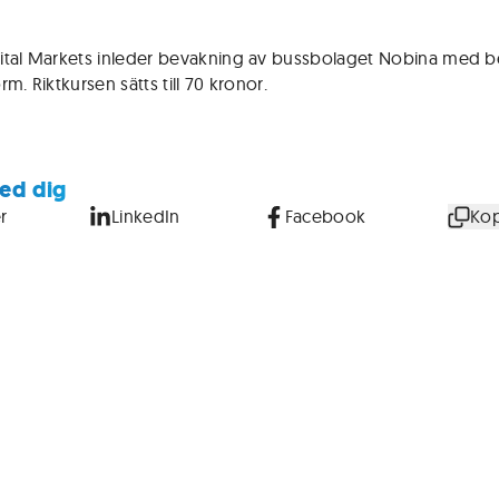
tal Markets inleder bevakning av bussbolaget Nobina med b
m. Riktkursen sätts till 70 kronor.
ed dig
r
LinkedIn
Facebook
Kop