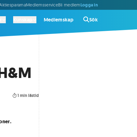
Logga in
ktiespararna
Medlemsservice
Bli medlem
r
Kunskap
Medlemskap
Sök
r H&M
1
min lästid
oner.