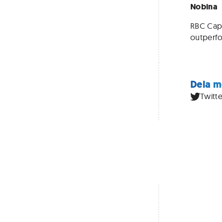
Nobina
RBC Capi
outperfor
Dela m
Twitte