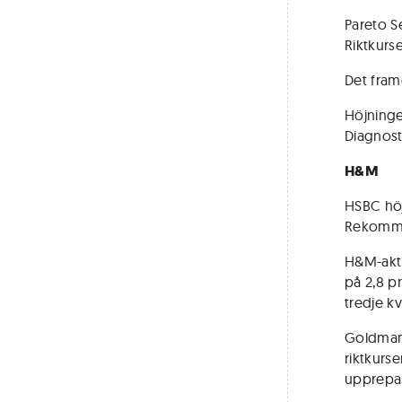
Pareto Se
Riktkurse
Det fram
Höjninge
Diagnost
H&M
HSBC höje
Rekomme
H&M-akt
på 2,8 p
tredje kv
Goldman 
riktkurs
upprepa