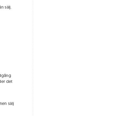
n sälj.
edgång
der det
nen sälj