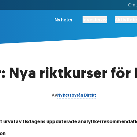
Om A
Nyheter
Investera
Aktivitete
: Nya riktkurser fö
Av
Nyhetsbyrån Direkt
tt urval av tisdagens uppdaterade analytikerrekommendati
ion