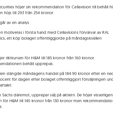
curities höjer sin rekommendation för Cellavision till behåll frå
n höjs till 293 från 254 kronor.
går av en analys.
n motiveras i första hand med Cellavisions förvärvar av RAL
ics, ett köp bolaget offentliggjorde på måndagskvällen
r riktkursen för H&M till 185 kronor från 160 kronor.
ndationen behåll upprepas.
ien stängde måndagens handel på 184:90 kronor efter en n
rocent för dagen efter bolaget offentliggjort försäljningen un
artalet.
Sachs däremot, upprepar sälj på aktiern. De höjer visserligen
en för H&M till 140 kronor från 130 kronor men rekommendatio
s.