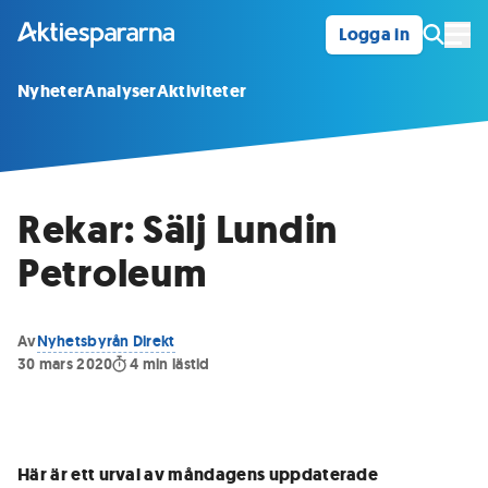
Logga in
Öpp
Nyheter
Analyser
Aktiviteter
Rekar: Sälj Lundin
Petroleum
Av
Nyhetsbyrån Direkt
30 mars 2020
4
min lästid
Här är ett urval av måndagens uppdaterade