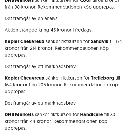
DNB Markets
sänker riktkursen för
Coor
till 68 kronor
från 98 kronor. Rekommendationen köp upprepas.
Det framgår av en analys.
Aktien stängde kring 43 kronor i fredags.
Kepler Cheuvreux
sänker riktkursen för
Sandvik
till 174
kronor från 214 kronor. Rekommendationen köp
upprepas.
Det framgår av ett marknadsbrev.
Kepler Cheuvreux
sänker riktkursen för
Trelleborg
till
164 kronor från 205 kronor. Rekommendationen köp
upprepas.
Det framgår av ett marknadsbrev.
DNB Markets
sänker riktkursen för
Handicare
till 30
kronor från 44 kronor. Rekommendationen köp
upprepas.