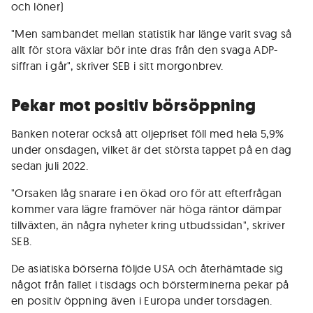
och löner)
"Men sambandet mellan statistik har länge varit svag så
allt för stora växlar bör inte dras från den svaga ADP-
siffran i går", skriver SEB i sitt morgonbrev.
Pekar mot positiv börsöppning
Banken noterar också att oljepriset föll med hela 5,9%
under onsdagen, vilket är det största tappet på en dag
sedan juli 2022.
"Orsaken låg snarare i en ökad oro för att efterfrågan
kommer vara lägre framöver när höga räntor dämpar
tillväxten, än några nyheter kring utbudssidan", skriver
SEB.
De asiatiska börserna följde USA och återhämtade sig
något från fallet i tisdags och börsterminerna pekar på
en positiv öppning även i Europa under torsdagen.