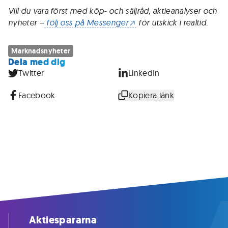
Vill du vara först med köp- och säljråd, aktieanalyser och
nyheter –
följ oss på Messenger
för utskick i realtid.
Marknadsnyheter
Dela med dig
Twitter
LinkedIn
Facebook
Kopiera länk
Aktiespararna