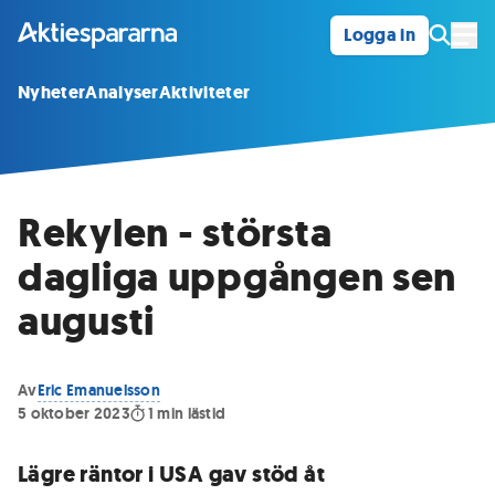
Logga in
Öpp
Nyheter
Analyser
Aktiviteter
Rekylen - största
dagliga uppgången sen
augusti
Av
Eric Emanuelsson
5 oktober 2023
1
min lästid
Lägre räntor i USA gav stöd åt