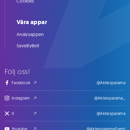
Cookies
Våra appar
Analysappen
SaveByBell
Följ oss!
Facebook
@Aktiespararna
Instagram
@Aktiespararna_
X
@Aktiespararna
Youtube
@AktiespararnaEvent