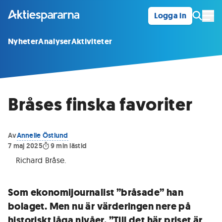
Logga in
Öpp
Nyheter
Analyser
Aktiviteter
Bråses finska favoriter
Av
Annelie Östlund
7 maj 2025
9
min lästid
Richard Bråse
.
Som ekonomijournalist ”bråsade” han
bolaget. Men nu är värderingen nere på
historiskt låga nivåer. ”Till det här priset är