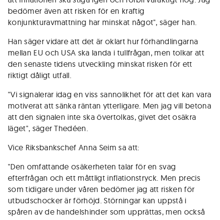
bedömer även att risken för en kraftig
konjunkturavmattning har minskat något", säger han.
Han säger vidare att det är oklart hur förhandlingarna
mellan EU och USA ska landa i tullfrågan, men tolkar att
den senaste tidens utveckling minskat risken för ett
riktigt dåligt utfall.
"Vi signalerar idag en viss sannolikhet för att det kan vara
motiverat att sänka räntan ytterligare. Men jag vill betona
att den signalen inte ska övertolkas, givet det osäkra
läget", säger Thedéen.
Vice Riksbankschef Anna Seim sa att:
"Den omfattande osäkerheten talar för en svag
efterfrågan och ett måttligt inflationstryck. Men precis
som tidigare under våren bedömer jag att risken för
utbudschocker är förhöjd. Störningar kan uppstå i
spåren av de handelshinder som upprättas, men också