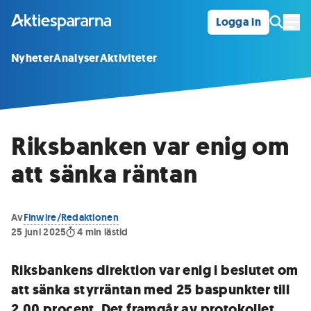
Logga in
Öpp
Nyheter
Analyser
Aktiviteter
Riksbanken var enig om
att sänka räntan
Av
Finwire/Redaktionen
25 juni 2025
4
min lästid
Riksbankens direktion var enig i beslutet om
att sänka styrräntan med 25 baspunkter till
2,00 procent. Det framgår av protokollet