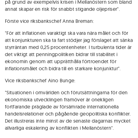
på grund av exempelvis krisen i Mellanöstern som bland
annat skapar en risk för snabbt stigande oljepriser".
Förste vice riksbankschef Anna Breman:
"För att inflationen varaktigt ska vara nära målet och för
att konjunkturen ska ta fart stödjer jag förslaget att sänka
styrräntan med 0,25 procentenheter. I turbulenta tider är
det viktigt att penningpolitiken bidrar till stabilitet i
ekonomin genom att upprätthålla förtroendet för
inflationsmålet och bidra till en starkare konjunktur".
Vice riksbankschef Aino Bunge:
"Situationen i omvärlden och förutsättningarna för den
ekonomiska utvecklingen framöver är onekligen
fortfarande präglade av försämrade internationella
handelsrelationer och pågående geopolitiska konflikter.
Det illustreras inte minst av de senaste dagarnas mycket
allvarliga eskalering av konflikten i Mellanöstern".