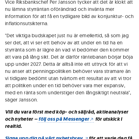
Vice Riksbankschef Per Jansson tycker att det är klokt att
nu lämna styrräntan oförändrad och invänta mer
information för att få en tydligare bild av konjunktur- och
inflationsutsikterna.
"Det viktiga budskapet just nu är emellertid, så som jag
ser det, att vi ser ett behov av att under en tid ha en
styrränta som är lägre än vad vi bedömer den kommer
att vara på lång sikt. Det är därför räntebanan börjar böja
upp under 2027. Detta är alltså inte ett uttryck för att vi
nu anser att penningpolitiken behöver vara stramare än
vi tidigare bedömt utan tvärtom ett resultat av att vi tror
att politiken under en tid behöver vara mer expansiv,
med en ränta som understiger den långsiktigt neutrala",
säger Jansson.
Vill du vara först med köp- och säljråd, aktieanalyser
och nyheter –
följ oss på Messenger
för utskick i
realtid.
Signa upp dig på vårt nyhetsbrev
för att varje dag få