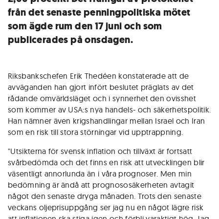
från det senaste penningpolitiska mötet
som ägde rum den 17 juni och som
publicerades på onsdagen.
Riksbankschefen Erik Thedéen konstaterade att de
avväganden han gjort infört beslutet präglats av det
rådande omvärldsläget och i synnerhet den ovisshet
som kommer av USA:s nya handels- och säkerhetspolitik.
Han nämner även krigshandlingar mellan Israel och Iran
som en risk till stora störningar vid upptrappning.
"Utsikterna för svensk inflation och tillväxt är fortsatt
svårbedömda och det finns en risk att utvecklingen blir
väsentligt annorlunda än i våra prognoser. Men min
bedömning är ändå att prognososäkerheten avtagit
något den senaste dryga månaden. Trots den senaste
veckans oljeprisuppgång ser jag nu en något lägre risk
att inflationen ska stiga igen och förbli varaktigt hög. Jag