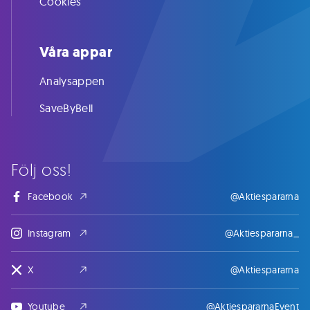
Cookies
Våra appar
Analysappen
SaveByBell
Följ oss!
Facebook
@Aktiespararna
Instagram
@Aktiespararna_
X
@Aktiespararna
Youtube
@AktiespararnaEvent