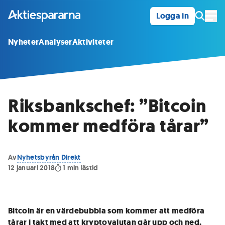
Logga in
Öpp
Nyheter
Analyser
Aktiviteter
Riksbankschef: ”Bitcoin
kommer medföra tårar”
Av
Nyhetsbyrån Direkt
12 januari 2018
1
min lästid
Bitcoin är en värdebubbla som kommer att medföra
tårar i takt med att kryptovalutan går upp och ned.