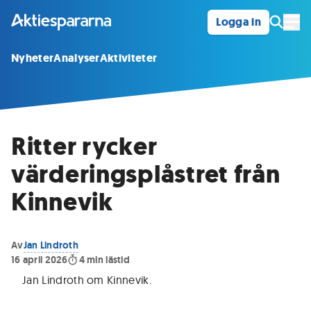
Logga in
Öpp
Nyheter
Analyser
Aktiviteter
Ritter rycker
värderingsplåstret från
Kinnevik
Av
Jan Lindroth
16 april 2026
4
min lästid
Jan Lindroth om Kinnevik
.