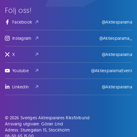
Följ oss!
Facebook
@Aktiespararna
Instagram
@Aktiespararna_
X
@Aktiespararna
Youtube
@AktiespararnaEvent
LinkedIn
@Aktiespararna
© 2026 Sveriges Aktiesparares Riksförbund
Ansvarig utgivare: Göran Lind
Adress: Sturegatan 15, Stockholm
08-50 65 15 00