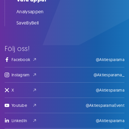
Analysappen
SaveByBell
Följ oss!
Facebook
@Aktiespararna
Instagram
@Aktiespararna_
X
@Aktiespararna
Youtube
@AktiespararnaEvent
LinkedIn
@Aktiespararna