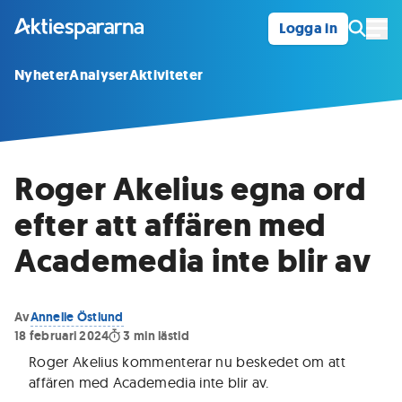
Logga in
Öpp
Nyheter
Analyser
Aktiviteter
Roger Akelius egna ord
efter att affären med
Academedia inte blir av
Av
Annelie Östlund
18 februari 2024
3
min lästid
Roger Akelius kommenterar nu beskedet om att
affären med Academedia inte blir av
.