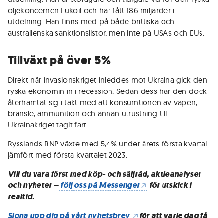
oljekoncernen Lukoil och har fått 186 miljarder i
utdelning. Han finns med på både brittiska och
australienska sanktionslistor, men inte på USAs och EUs.
Tillväxt på över 5%
Direkt när invasionskriget inleddes mot Ukraina gick den
ryska ekonomin in i recession. Sedan dess har den dock
återhämtat sig i takt med att konsumtionen av vapen,
bränsle, ammunition och annan utrustning till
Ukrainakriget tagit fart.
Rysslands BNP växte med 5,4% under årets första kvartal
jämfört med första kvartalet 2023.
Vill du vara först med köp- och säljråd, aktieanalyser
och nyheter –
följ oss på Messenger
för utskick i
realtid.
Signa upp dig på vårt nyhetsbrev
för att varje dag få