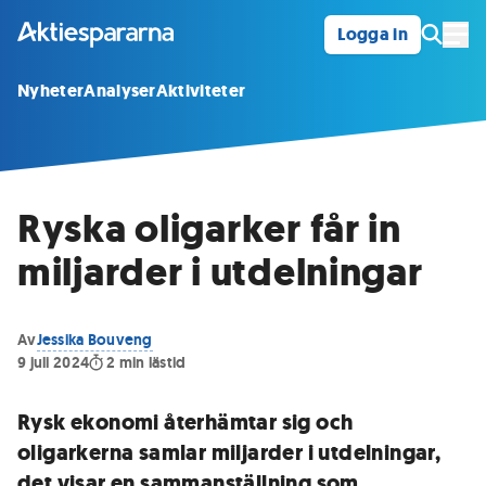
Logga in
Öpp
Nyheter
Analyser
Aktiviteter
Ryska oligarker får in
miljarder i utdelningar
Av
Jessika Bouveng
9 juli 2024
2
min lästid
Rysk ekonomi återhämtar sig och
oligarkerna samlar miljarder i utdelningar,
det visar en sammanställning som