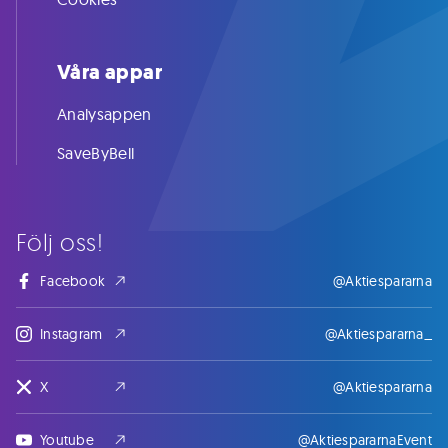
Våra appar
Analysappen
SaveByBell
Följ oss!
Facebook
@Aktiespararna
Instagram
@Aktiespararna_
X
@Aktiespararna
Youtube
@AktiespararnaEvent