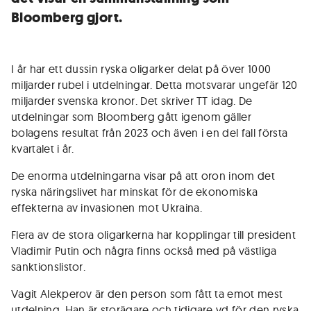
Bloomberg gjort.
I år har ett dussin ryska oligarker delat på över 1000
miljarder rubel i utdelningar. Detta motsvarar ungefär 120
miljarder svenska kronor. Det skriver TT idag. De
utdelningar som Bloomberg gått igenom gäller
bolagens resultat från 2023 och även i en del fall första
kvartalet i år.
De enorma utdelningarna visar på att oron inom det
ryska näringslivet har minskat för de ekonomiska
effekterna av invasionen mot Ukraina.
Flera av de stora oligarkerna har kopplingar till president
Vladimir Putin och några finns också med på västliga
sanktionslistor.
Vagit Alekperov är den person som fått ta emot mest
utdelning. Han är storägare och tidigare vd för den ryska