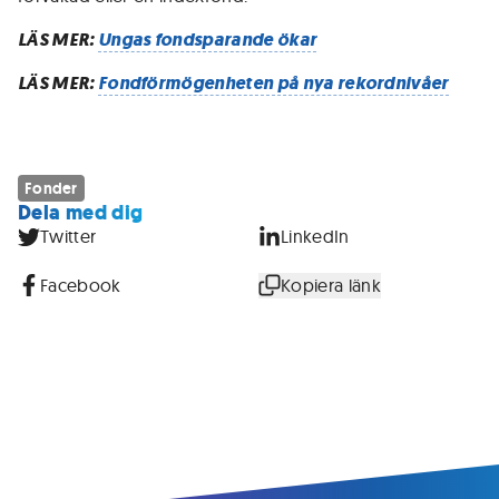
LÄS MER:
Ungas fondsparande ökar
LÄS MER:
Fondförmögenheten på nya rekordnivåer
Fonder
Dela med dig
Twitter
LinkedIn
Facebook
Kopiera länk