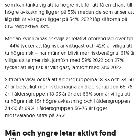
som kan tänka sig att ta högre risk för att få en chans till
högre avkastning ligger på 53% medan de som anser att
låg risk är viktigast ligger på 34%. 2022 låg siffrorna på
51% respektive 38%.
Medan kvinnornas riskvilja är relativt oförändrad över tid
– 44% tycker att låg risk är viktigast och 42% är villiga att
ta högre risk – har männen blivit mer riskbenägna. 61% är
villiga att ta mer risk, jämfört med 59% 2022 och 27%
tycker att låg risk är viktigast, jämfört med 31% 2022.
Siffrorna visar också att åldersgrupperna 18-33 och 34-50
år är betydligt mer riskbenägna än åldersgruppen 65-76
år. I åldersgruppen 18-33 år är det 66% som är villiga att
ta högre risk för högre avkastning och i åldersgruppen
34-50 år 69%. I åldersgruppen 56-76 år ligger
motsvarande siffra på 36%.
Män och yngre letar aktivt fond