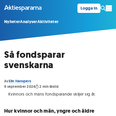
Logga in
Öpp
Nyheter
Analyser
Aktiviteter
Så fondsparar
svenskarna
Av
Elin Hanspers
9 september 2024
2
min lästid
Kvinnors och mäns fondsparande skiljer sig åt
.
Hur kvinnor och män, yngre och äldre