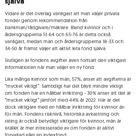
själva
Vidare är det överlag vanligast att man väljer privata
fonder genom rekommendation från
bankman/rådgivare/mäklare. Bland kvinnor och i
åldersgrupperna 51-64 och 65-76 är detta också
vanligast, medan män och åldersgrupperna 18-33 och
34-50 år främst väljer att aktivt leta fond själva.
Slutligen är fondens avgifter även fortsatt den viktigast
informationen när man väljer en ny fond.
Lika många kvinnor som män, 57%, anser att avgifterna är
”mycket viktigt”. Samtidigt har det blivit mindre viktigt
om fonden har en hållbar inriktning - 30% anser att det är
”mycket viktigt” jämfört med 44% år 2022. Här är det
dock viktigare med en hållbar inriktning för kvinnor än
för män. Fondens risknivå, historiska avkastning och
rating är också betydligt viktigare för kvinnor, män är
istället är mer intresserade av om fonden är aktivt
förvaltad eller en indexfond.